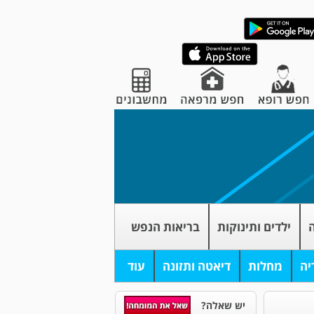
ה
ילדים ותינוקות
בריאות הנפש
יה
מחלות
דיאטה ותזונה
עוד
יש שאלה?