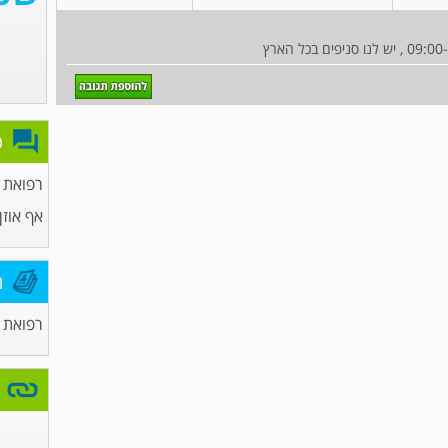
פ
רפואת
אף אוזן 
מ
רפואת