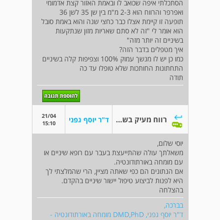
הסתכלתי איפה שכואב לו ובאמת האזור קצת אדמומי
ואפרפר והרווח הוא 2-3 מ"מ בין שן 35 לשן 36
תופעה זו קיימת אצלו כבר כחצי שנה והוא באמת סובל
הוא אומר לי "זה לא סתם שאריות מזון שנתקעות
בשיניים זה יותר מזה"
איך מטפלים בדבר הזה?
כמו כן יש לו מנשך עמוק 100% וצפיפות קלה בשיניים
התחתונות החותכות שלא טופלו עד כה
תודה
21/04
רווח מעיק בשיניים - מה עושים
ד"ר יוסף גפני
15:10
יוסי שלום,
משאלתך עולה שהתייעצת בעבר עם רופא שיניים או
עם מומחה באורתודונטיה.
אם הנתונים הם כפי שאתה מציין, הרי שהמלצתי לך
היא לפנות לביצוע טיפול יישור שיניים בהקדם.
בהצלחה
בברכה,
ד"ר יוסף גפני, DMD,PhD מומחה באורתודונטיה -