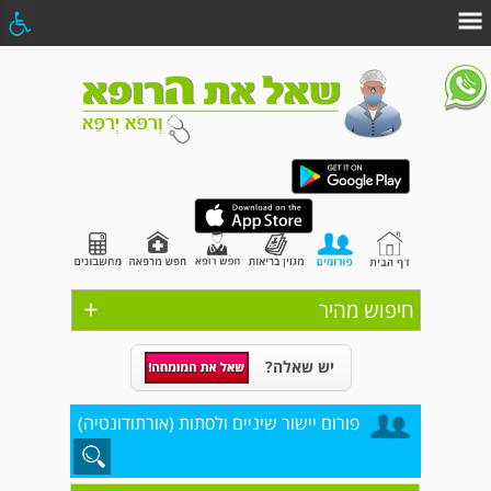
+
חיפוש מהיר
יש שאלה?
פורום יישור שיניים ולסתות (אורתודונטיה)