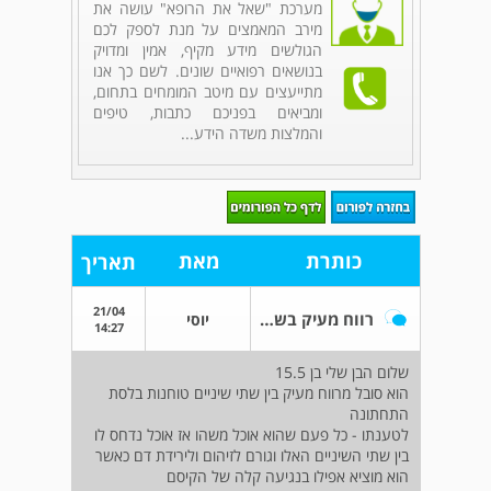
מערכת "שאל את הרופא" עושה את
מירב המאמצים על מנת לספק לכם
הגולשים מידע מקיף, אמין ומדויק
בנושאים רפואיים שונים. לשם כך אנו
מתייעצים עם מיטב המומחים בתחום,
ומביאים בפניכם כתבות, טיפים
והמלצות משדה הידע...
כותרת
מאת
תאריך
21/04
רווח מעיק בשיניים - מה עושים
יוסי
14:27
שלום הבן שלי בן 15.5
הוא סובל מרווח מעיק בין שתי שיניים טוחנות בלסת
התחתונה
לטענתו - כל פעם שהוא אוכל משהו אז אוכל נדחס לו
בין שתי השיניים האלו וגורם לזיהום ולירידת דם כאשר
הוא מוציא אפילו בנגיעה קלה של הקיסם