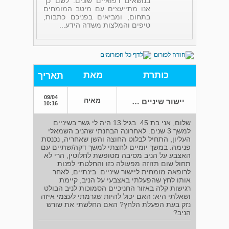
בנושאים רפואיים שונים. לשם כך
אנו מתייעצים עם מיטב המומחים
בתחום, ומביאים בפניכם כתבות,
טיפים והמלצות משדה הידע...
כותרת
מאת
תאריך
09/04
מאיה
יישור שיניים בשנית
10:16
שלום, אני בת 45. בגיל 13 היה לי גשר בשיניים
למשך 3 שנים. לאחרונה הבחנתי שהניב השמאלי
העליון, התחיל לבלוט החוצה והשן שאחריה, נכנסת
פנימה. במשך יומיים לחצתי למשך דקה/שתיים עם
האצבע על הניב מסיבה מטופשת לחלוטין, הרי לא
תחול שום תזוזה מפעולה כזו והחלטתי לפנות
לרופאה מומחית ליישור שיניים. בינתיים, לאחר
אותו לחץ שהפעלתי באצבעי על הניב, קיימת
רגישות קלה באזור החניכיים הסמוכות לניב הבולט
ושאלתי היא: האם יכול להיות שגרמתי לעצמי איזה
נזק בעת הפעלת הלחץ? האם החלשתי את שורש
הניב?