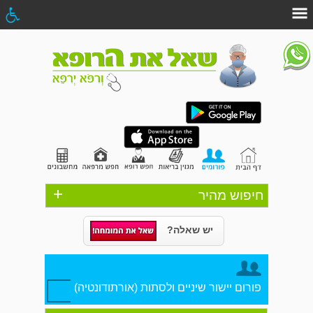
+
חיפוש מהיר
יש שאלה?
פורום יישור שיניים ולסתות (אורתודונטיה)