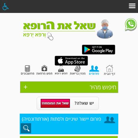
+
חיפוש מהיר
יש שאלה?
פורום יישור שיניים ולסתות (אורתודונטיה)