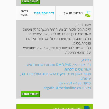
30/03
הרמת מנשך מה זה בכלל
ד"ר יוסף גפני
16:25
שלום חגית,
קיימות מס' סיבות לביצוע הרמת מנשך כחלק מטיפול
יישור שיניים וכן מס' דרכים לבצע את הפרוצדורה.
בד"כ משמשת לתקופת הטיפול האורתודונטי בלבד
ומוסרת בסיומו.
בלתי אפשרי להתייחס נקודתית, אני מציע שתתיעצי
עם הרופא המטפל.
בברכה,
ד"ר יוסף גפני, DMD,PhD מומחה באורתודונטיה -
יישור שיניים ולסתות.
מטפל באופן פרטי במיקום הבא: רחוב המלך ג'ורג' 30,
ירושלים.
טלפון: 077-2317-180.
מייל:
drgafni@medonline.co.il