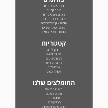
כירורגיה פלסטית
פורום קרנית
גינקולוגיה ניתוחית
פרוקטולוגיה וטחורים
פורום אוקולופלסטיקה
פורום רפואת שיניים
פורום טיפולי רשתית
קטגוריות
היריון ולידה
ספורט וכושר
רפואת שיניים
רפואת עיניים
אורטופדיה
רפואת נשים
המומלצים שלנו
חיפוש מרפאות
חיפוש רופאים
מחשבונים
המגזין שלנו
פורום טיפול משפחתי