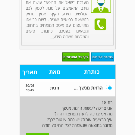
מערכת "שאל את הרופא" עושה את
מירב המאמצים על מנת לספק לכם
הגולשים מידע מקיף, אמין ומדויק
בנושאים רפואיים שונים. לשם כך אנו
מתייעצים עם מיטב המומחים בתחום,
ומביאים בפניכם כתבות, טיפים
והמלצות משדה הידע...
כותרת
מאת
תאריך
30/03
הרמת מנשך מה זה בכלל
חגית
15:45
בת 18
אני צריכה לעשות הרמת מנשך
מה אני צריכה לדעת מפרוצדורה זו?
איך מבצעים אותה? יש כמה שיטות לכך?
מדובר בתוצאה שנשמרת לכל החיים? תודה