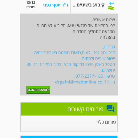
13/12
קיבוע בשיניים ו MRI
ד"ר יוסף גפני
09:01
שלום אושרית,
לפי המלצות של טכנאי MRI, הקיבוע לא מהווה
הפרעה לתהליך ההדמיה.
בהצלחה
בברכה,
ד"ר יוסף גפני, DMD,PhD מומחה באורתודונטיה -
יישור שיניים ולסתות.
מטפל באופן פרטי במיקום הבא: רחוב המלך ג'ורג' 30,
ירושלים.
טלפון: 077-2317-180.
מייל:
drgafni@medonline.co.il
פורומים קשורים
פורום כללי