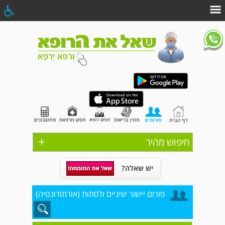
+
חיפוש מהיר
יש שאלה?
פורום יישור שיניים ולסתות (אורתודונטיה)