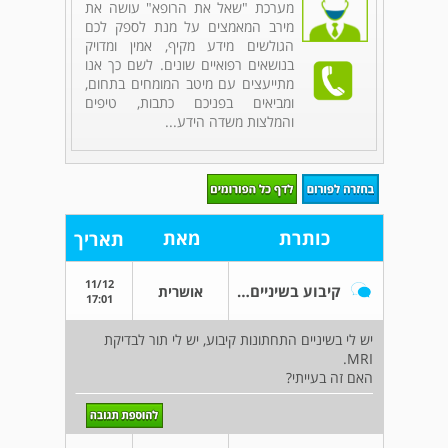
מערכת "שאל את הרופא" עושה את
מירב המאמצים על מנת לספק לכם
הגולשים מידע מקיף, אמין ומדויק
בנושאים רפואיים שונים. לשם כך אנו
מתייעצים עם מיטב המומחים בתחום,
ומביאים בפניכם כתבות, טיפים
והמלצות משדה הידע...
כותרת
מאת
תאריך
11/12
קיבוע בשיניים ו MRI
אושרית
17:01
יש לי בשיניים התחתונות קיבוע, יש לי תור לבדיקת
MRI.
האם זה בעייתי?