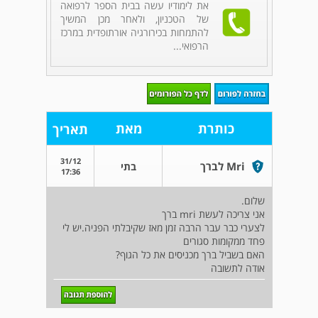
את לימודיו עשה בבית הספר לרפואה
של הטכניון, ולאחר מכן המשיך
להתמחות בכירורגיה אורתופדית במרכז
הרפואי...
כותרת
מאת
תאריך
31/12
Mri לברך
בתי
17:36
שלום.
אני צריכה לעשת mri ברך
לצערי כבר עבר הרבה זמן מאז שקיבלתי הפניה.יש לי
פחד ממקומות סגורים
האם בשביל ברך מכניסים את כל הגוף?
אודה לתשובה