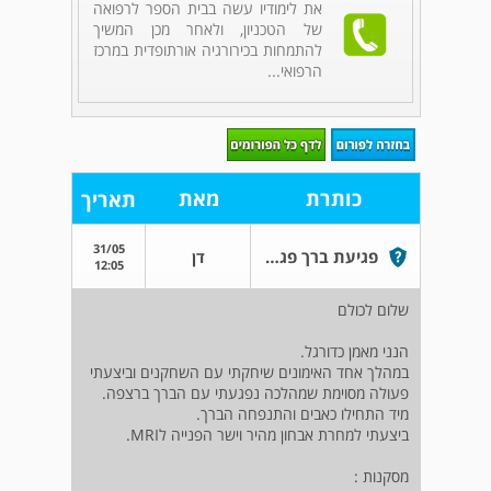
את לימודיו עשה בבית הספר לרפואה
של הטכניון, ולאחר מכן המשיך
להתמחות בכירורגיה אורתופדית במרכז
הרפואי...
כותרת
מאת
תאריך
31/05
פגיעת ברך פגיעת ספורט ברך
דן
12:05
שלום לכולם
הנני מאמן כדורגל.
במהלך אחד האימונים שיחקתי עם השחקנים וביצעתי
פעולה מסוימת שמהלכה נפגעתי עם הברך ברצפה.
מיד התחילו כאבים והתנפחה הברך.
ביצעתי למחרת אבחון מהיר וישר הפנייה לMRI.
מסקנות :