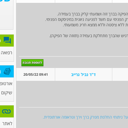
הפנימי עם חשד לפגיעה ניוונית במיניסקוס הפנימי.
פ
רפואה כ
מ
ד"ר נביל גרייב
09:41 20/05/22
אורטופ
שיקום ו
 על ניתוחי החלפת מפרק ברך וירך וטראומה אורתופדית.
לאתר