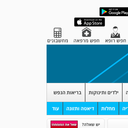
ה
ילדים ותינוקות
בריאות הנפש
יה
מחלות
דיאטה ותזונה
עוד
יש שאלה?