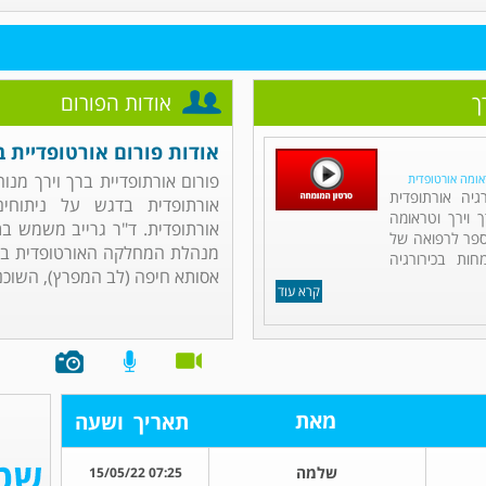
ך
אודות הפורום
אודות פורום אורטופדיית ב
פורום אורתופדיית ברך וירך מנוה
ראומה אורטופדית
גיה אורתופדית
אורתופדית בדגש על ניתוחי
וירך וטראומה
אורתופדית. ד"ר גרייב משמש בת
ספר לרפואה של
מנהלת המחלקה האורטופדית בבי
ות בכירורגיה
אסותא חיפה (לב המפרץ), השוכנ
קרא עוד
מאת
תאריך
ושעה
שלמה
07:25 15/05/22