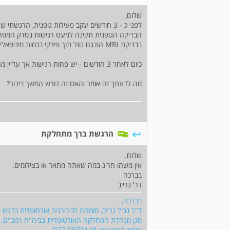
שלום,
לפני כ - 3 חודשים עקב פעילות גופנית, הרגשתי שהפיקה בברך זזה ושמעתי קליק בברך בעמידה.
הבדיקה הגופנית תקינה למעט רגישות בסדק המפרק 
בבדיקת MRI הודגם נוזל תוך פירקי בכמות מינימאלית ללא ציסטה וללא ממצא חריג משמעותי.
כיום לאחר 3 חודשים - יש פחות רגישות אך עדיין מרגיש שהברך מתחלקת בעמידה (תזוזה של הפיקה).
מה לדעתך זה אומר והאם זה דורש המשך בירור?
הרגשת ברך מתחלקת
שלום.
אין משהו חריג במה שאתה מתאר או בצילומים.
בברכה
דר' גרייב
בברכה,
ד"ר נביל גרייב, מומחה לכירורגיה אורתופדית בדגש
סגן מנהלת המחלקה האורטופדית בביה"ח רמב"ם.
טלפון לבירורים: 077-9973148