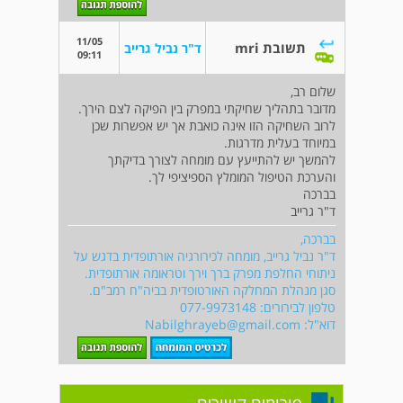
11/05
תשובת mri
ד"ר נביל גרייב
09:11
שלום רב,
מדובר בתהליך שחיקתי במפרק בין הפיקה לצם הירך.
לרוב השחיקה הזו אינה כואבת אך יש אפשרות שכן
במיוחד בעלית מדרגות.
להמשך יש להתייעץ עם מומחה לצורך בדיקתך
והערכת הטיפול המומלץ הספיציפי לך.
בברכה
ד"ר גרייב
בברכה,
ד"ר נביל גרייב, מומחה לכירורגיה אורתופדית בדגש על
ניתוחי החלפת מפרק ברך וירך וטראומה אורתופדית.
סגן מנהלת המחלקה האורטופדית בביה"ח רמב"ם.
טלפון לבירורים: 077-9973148
דוא"ל:
Nabilghrayeb@gmail.com