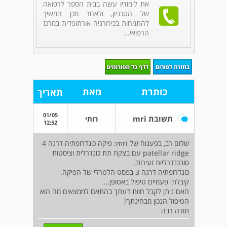
את לימודיו עשה בבית הספר לרפואה
של הטכניון, ולאחר מכן המשיך
להתמחות בכירורגיה אורתופדית במרכז
הרפואי...
כותרת
מאת
תאריך
01/05
תשובת mri
רותי
12:52
שלום רב, בפענוח של mri: פיקה כונדרופתיה דרגה 4
patellar ridge עם בצקת תת כונדרלית וציסטות
סובכנדרליות זעירות.
כונדרופתיה דרגה 3 בפסט הלטרלי של הפיקה.
קיבלתי פעמיים טיפול באטופן....
האם ניתן לקבל חוות דעתך בהתאם לממצאים מה הוא
הטיפול הנכון מבחינתך?
תודה רבה