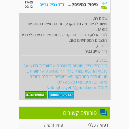
11/05
טיפול במיניסקוס מדיאלי בברך
ד"ר נביל גרייב
09:12
שלום רב,
חשוב לראות מה סוג הקרע ומה הממצאים הנוספים
בMRI .
לגבי הבלוק מדובר בהזרקה של סטירואידים או בגלי רדיו
לעצבים המפחיתים כאב.
בברכה,
ד"ר גרייב נביל
בברכה,
ד"ר נביל גרייב, מומחה לכירורגיה אורתופדית בדגש על
ניתוחי החלפת מפרק ברך וירך וטראומה אורתופדית.
סגן מנהלת המחלקה האורטופדית בביה"ח רמב"ם.
טלפון לבירורים: 077-9973148
דוא"ל:
Nabilghrayeb@gmail.com
פורומים קשורים
רפואה כללי
פיזיותרפיה