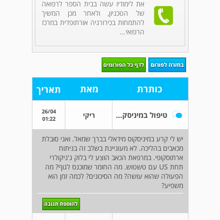
את לימודיו עשה בבית הספר לרפואה
של הטכניון, ולאחר מכן המשיך
להתמחות בכירורגיה אורתופדית במרכז
הרפואי...
כותרת
מאת
תאריך
26/04
טיפול במיניסקוס מדיאלי בברך
ריקי
01:22
יש לי קרע במיניסקוס מידאלי בברך שמאל. ואני סובלת
מכאבים בהליכה. לא מעוניינת בשלב זה בניתוח
ארתוסקופי. במרפאת הכאב הוצע לי בלוק ג'ניקולרי
תחת US עם טשטוש. מה החומר שמוכנס לגוף? מה
הפעולה שהוא עושה? מה הסיכונים? לכמה זמן הוא
משפיע?