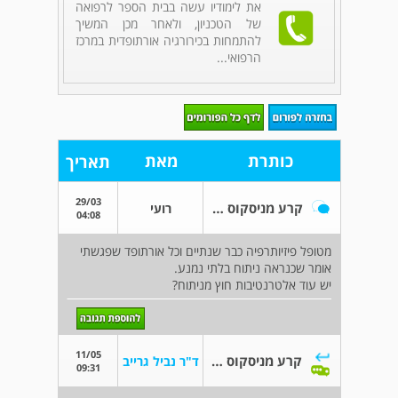
את לימודיו עשה בבית הספר לרפואה
של הטכניון, ולאחר מכן המשיך
להתמחות בכירורגיה אורתופדית במרכז
הרפואי...
כותרת
מאת
תאריך
29/03
קרע מניסקוס לטרלי
רועי
04:08
מטופל פיזיותרפיה כבר שנתיים וכל אורתופד שפגשתי
אומר שכנראה ניתוח בלתי נמנע.
יש עוד אלטרנטיבות חוץ מניתוח?
11/05
קרע מניסקוס לטרלי
ד"ר נביל גרייב
09:31