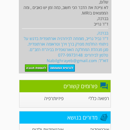
שלום,
לא ציינת את הדבר הכי חשוב, כמה זמן יש כאבים , ומה
הממצאים בMRI.
בברכה,
ד"ר גרייב
בברכה,
ד"ר נביל גרייב, מומחה לכירורגיה אורתופדית בדגש על
ניתוחי החלפת מפרק ברך וירך וטראומה אורתופדית.
סגן מנהלת המחלקה האורטופדית בביה"ח רמב"ם.
טלפון לבירורים: 077-9973148
דוא"ל:
Nabilghrayeb@gmail.com
פורומים קשורים
רפואה כללי
פיזיותרפיה
מדורים בנושא
אורטופדיה
אורטופדיית ילדים