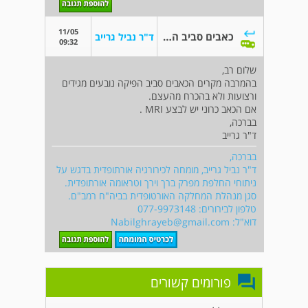
11/05
כאבים סביב הפיקה בברכיים
ד"ר נביל גרייב
09:32
שלום רב,
בהמרבה מקרים הכאבים סביב הפיקה נובעים מגידים
ורצועות ולא בהכרח מהעצם.
אם הכאב כרוני יש לבצע MRI .
בברכה,
ד"ר גרייב
בברכה,
ד"ר נביל גרייב, מומחה לכירורגיה אורתופדית בדגש על
ניתוחי החלפת מפרק ברך וירך וטראומה אורתופדית.
סגן מנהלת המחלקה האורטופדית בביה"ח רמב"ם.
טלפון לבירורים: 077-9973148
דוא"ל:
Nabilghrayeb@gmail.com
פורומים קשורים