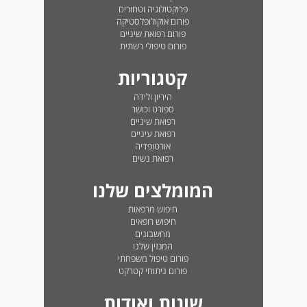
פרוקטולוגיה וטחורים
פורום אוקולופלסטיקה
פורום רפואת שיניים
פורום טיפולי רשתית
קטגוריות
היריון ולידה
ספורט וכושר
רפואת שיניים
רפואת עיניים
אורטופדיה
רפואת נשים
המומלצים שלנו
חיפוש מרפאות
חיפוש רופאים
מחשבונים
המגזין שלנו
פורום טיפול משפחתי
פורום ניתוחי קטרקט
שונות ואודות