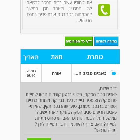
את לימודיו עשה בבית הספר לרפואה
של הטכניון, ולאחר מכן המשיך
להתמחות בכירורגיה אורתופדית במרכז
הרפואי...
כותרת
מאת
תאריך
23/03
כאבים סביב הפיקה בברכיים
אורח
08:10
ד"ר שלום,
כאבים סביב הפיקה, צילוני רנטגן קודמים הראו שחיקת
סחוס קלה וציסטה בייקר. כעת בבדיקת מומחה ברכיים
וספורט ברנטגן מעודכן, טוען שהרנטגן תקין. שאלתי-
כאבים חריפים סביב הפיקה בעיקר לאחר ישיבה
ממושכת עליה במדרגות וכו האם יש סחוס מתחת
לפיקה? האם צריך להיות מרווח בין הפיקה לירך?
תודה מראש?