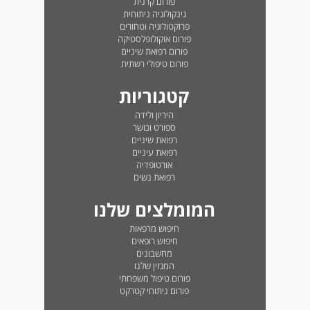
פורום קרנית
גינקולוגיה ניתוחית
פרוקטולוגיה וטחורים
פורום אוקולופלסטיקה
פורום רפואת שיניים
פורום טיפולי רשתית
קטגוריות
היריון ולידה
ספורט וכושר
רפואת שיניים
רפואת עיניים
אורטופדיה
רפואת נשים
המומלצים שלנו
חיפוש מרפאות
חיפוש רופאים
מחשבונים
המגזין שלנו
פורום טיפול משפחתי
פורום ניתוחי קטרקט