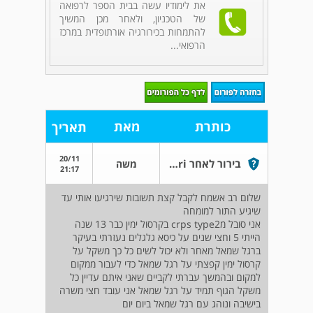
את לימודיו עשה בבית הספר לרפואה
של הטכניון, ולאחר מכן המשיך
להתמחות בכירורגיה אורתופדית במרכז
הרפואי...
כותרת
מאת
תאריך
20/11
בירור לאחר mri שני הסבר תשובות בבקשה
משה
21:17
שלום רב אשמח לקבל קצת תשובות שירגיעו אותי עד
שיגיע התור למומחה
אני סובל מcrps type2 בקרסול ימין כבר 13 שנה
הייתי 5 וחצי שנים על כיסא גלגלים נעזרתי בעיקר
ברגל שמאל מאחר ולא יכול לשים כל כך משקל על
קרסול ימין קפצתי על רגל שמאל כדי לעבור ממקום
למקום ובהמשך עברתי לקביים שאני איתם עדיין כל
משקל הגוף תמיד על רגל שמאל אני עובד חצי משרה
בישיבה ונוהג עם רגל שמאל ביום יום