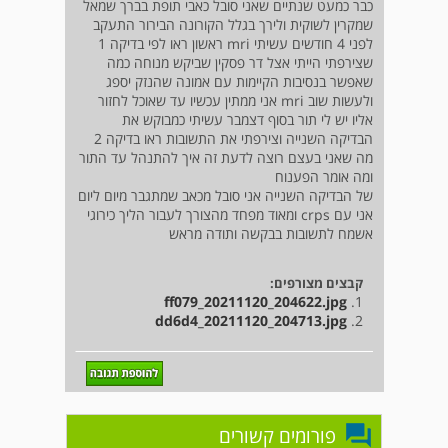
כבר כמעט שנתיים שאני סובל כאבי תופת בברך שמאל
שמקרין לשוקית ולירך בגלל הקורונה הבירור התעקב
לפני 4 חודשים עשיתי mri ראשון ראו לפי בדיקה 1
שצירפתי הייתי אצל דר פסקין שביקש מנוחה כמה
שאפשר בנסיבות הקיימות עם אמונה שהנזק יספג
ולעשות שוב mri אני ממתין עכשיו עד שאוכל לחזור
אליו יש לי תור בסוף דצמבר עשיתי כמבוקש את
הבדיקה השנייה וצירפתי את התשובות ראו בדיקה 2
מה שאני בעצם רוצה לדעת זה איך להתנהל עד התור
ומה אומר הפענוח
של הבדיקה השנייה אני סובל מכאב שמתגבר מיום ליום
אני עם crps ומאוד מפחד מהצורך לעבור הליך כירוגי
אשמח לתשובות בבקשה ותודה מראש
קבצים מצורפים:
ff079_20211120_204622.jpg
1.
dd6d4_20211120_204713.jpg
2.
פורומים קשורים