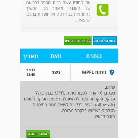
את לימודיו עשה בבית הספר לרפואה
של הטכניון, ולאחר מכן המשיך
להתמחות בכירורגיה אורתופדית במרכז
הרפואי...
כותרת
מאת
תאריך
17/11
ניתוח MPFL
ניצה
15:40
שלום,
נער בן 16 אמור לעבור ניתוח MPFL בברך בגלל
פריקת פיקה והוצעה לו השתלת רצועת הפיקה מתורם
(allograft). רציתי בבקשה לשאול מהם הסיכונים
הכרוכים בשימוש ברקמה מתורם.
תודה מראש.