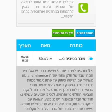
את לימודיו עשה בבית הספר לרפואה
של הטכניון, ולאחר מכן המשיך
להתמחות בכירורגיה אורתופדית במרכז
הרפואי...
כותרת
מאת
תאריך
07/06
שבר בטיביה פרוקסימלית
אילגב50
18:26
כי 3 חודשים לפני הייתה לי פציעה בברך שמאל.במיון
הובחן שבר של חלק אחורי של ה-tibial eminence
משמאל עם תלישה וניתוק של פרמנט.נוזל בכמות
מוגברת סביב המפרק כביטוי להמרטרוזיס. אחרי
שבועיים בצילום רנטגן פרגמנט של שבר חזר למקומו
הטביעי והחלתי פיזיותרפיה. לפני כי שבועיים עשיתי ct
חוזר של הברך ובפענוח רשום: בוצע השוואה עם
בדיקה הקודמת, שבר ידוע בטיביה פרוקסימלית משמאל
כאשר כעת פרגמנטים של שבר בעלי גבול סקלרוטי