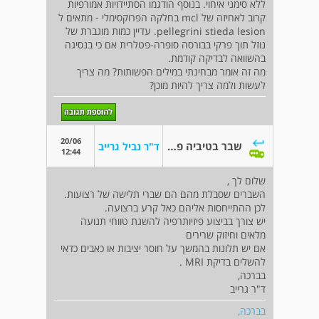
ללא סימני איחוי. בנוסף הודגמו הסתיידויות אמורפיות
קרוב לאחיזה של mcl בחלקה הפרוקסימלי - מתאים ל
pellegrini stieda lesion. עדיין כמות מוגברת של
נוזל תוך פרקי בבורסה סופרה-פטלרית אם כי בנסיגה
בהשוואה לבדיקה קודמת.
מה זה אומר מבחינתי במילים הפשותות? מה צריך
לעשות ולמה צריך להיות מוכן?
20/06
שבר בטיביה פרוקסימלית
ד"ר נביל גרייב
12:44
שלום לך ,
השברים שסבלת מהם הם שברי תלישה של רצועות.
לכן ההתייחסות אליהם כאל קרע ברצועה.
יש צורך בביצוע פיזיותרפיה להשגת טווחי תנועה
מלאים וחיזוק שרירים
אם יש תלונות בהמשך על חוסר יציבות או כאבים כדאי
להשלים בדיקת MRI .
בברכה,
ד"ר גרייב
בברכה,