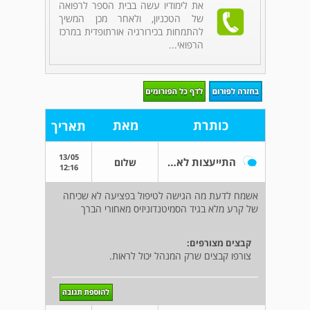
את לימודיו עשה בבית הספר לרפואה
של הטכניון, ולאחר מכן המשיך
להתמחות בכירורגיה אורתופדית במרכז
הרפואי...
כותרת
מאת
תאריך
13/05
התייעצות לאחר MRI וקרע מלא בגיד ה semi t
שלום
12:16
אשמח לדעת מה הגישה לטיפול בפציעה לא שכיחה
של קרע מלא בגיד הסמיטנדוניזיס מאחורי הברך
קבצים מצורפים:
צורפו קבצים שרק המנהל יכול לראות.