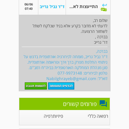
06/06
התייעצות לאחר MRI וקרע מלא בגיד ה semi t
ד"ר נביל גרייב
07:40
שלום רב,
לדעתי לא מדובר בקרע אלא בגיד שנלקח לשתל
לשחזור הרצועה.
בברכה ,
דר' גרייב
בברכה,
ד"ר נביל גרייב, מומחה לכירורגיה אורתופדית בדגש על
ניתוחי החלפת מפרק ברך וירך וטראומה אורתופדית.
סגן מנהלת המחלקה האורטופדית בביה"ח רמב"ם.
טלפון לבירורים: 077-9973148
דוא"ל:
Nabilghrayeb@gmail.com
פורומים קשורים
רפואה כללי
פיזיותרפיה