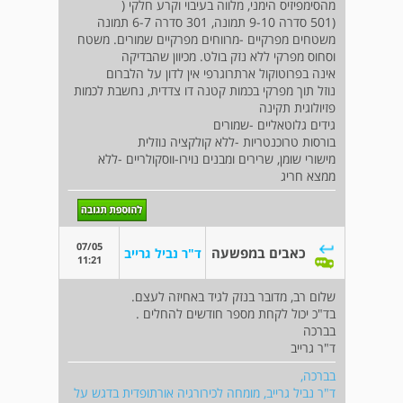
מהסימפיזיס הימני, מלווה בעיבוי וקרע חלקי (
(501 סדרה 9-10 תמונה, 301 סדרה 6-7 תמונה
משטחים מפרקיים -מרווחים מפרקיים שמורים. משטח
וסחוס מפרקי ללא נזק בולט. מכיוון שהבדיקה
אינה בפרוטוקול ארתרוגרפי אין לדון על הלברום
נוזל תוך מפרקי בכמות קטנה דו צדדית, נחשבת לכמות
פזיולוגית תקינה
גידים גלוטאליים -שמורים
בורסות טרוכנטריות -ללא קולקציה נוזלית
מישורי שומן, שרירים ומבנים נוירו-ווסקולריים -ללא
ממצא חריג
07/05
כאבים במפשעה
ד"ר נביל גרייב
11:21
שלום רב, מדובר בנזק לגיד באחיזה לעצם.
בד"כ יכול לקחת מספר חודשים להחלים .
בברכה
ד"ר גרייב
בברכה,
ד"ר נביל גרייב, מומחה לכירורגיה אורתופדית בדגש על