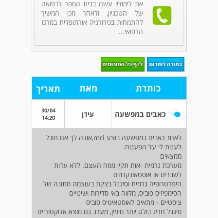
את לימודיו עשה בבית הספר לרפואה
של הטכניון, ולאחר מכן המשיך
להתמחות בכירורגיה אורתופדית במרכז
הרפואי...
כותרת
מאת
תאריך
30/04
כאבים במפשעה
עידן
14:20
לאחר כאבים במפשעה בוצע mri,אודה לך אם תוכל
לענות לי על הפענוח.
ממצאים
מערכת גרמית -אות תקין ממח העצם. ללא עדות
לשברים או אוסטאונקרוזיס
היפרטרופיה גרמית וסיגנל בצקת בעוצמה מתונה של
הסימפיזיס פוביס, מלווה באי סדירות ושינויים
ציסטיים - מתאים לאוסטאיטיס פוביס
סיגנל חריג בולט יותר מימין, מערב גם מוצא אדוקטוריים