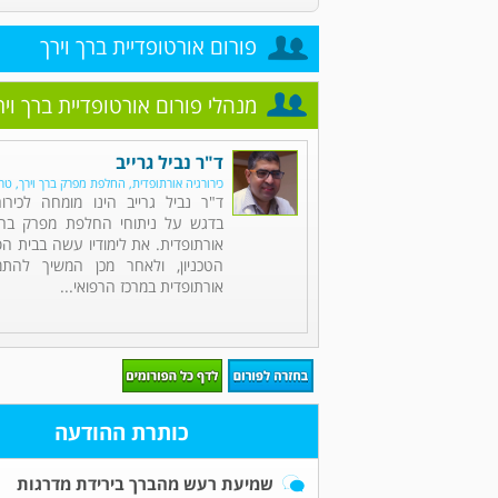
פורום אורטופדיית ברך וירך
מנהלי פורום אורטופדיית ברך ויר
ד"ר נביל גרייב
כירורגיה אורתופדית, החלפת מפרק ברך וירך, ט
ד"ר נביל גרייב הינו מומחה לכירור
בדגש על ניתוחי החלפת מפרק ברך 
אורתופדית. את לימודיו עשה בבית ה
הטכניון, ולאחר מכן המשיך להתמח
אורתופדית במרכז הרפואי...
כותרת ההודעה
שמיעת רעש מהברך בירידת מדרגות