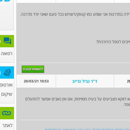
 בעת ירידה במדרגות אני שומע כמו קנאק/רשרוש בכל פעם שאני יורד מדרגה.
פ
בים לטפל כירורגית?
רפואה כ
מ
ת
ד"ר נביל גרייב
10:53 20/03/21
אורטופ
שיקום ו
ו דווקא מצביעים על בעיה מסויימת, אם אין כאבים אפשר להתעלם
ופד.
לאתר
 על ניתוחי החלפת מפרק ברך וירך וטראומה אורתופדית.