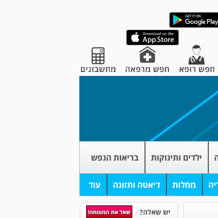
ה
ילדים ותינוקות
בריאות הנפש
יה
מחלות
דיאטה ותזונה
עוד
יש שאלה?