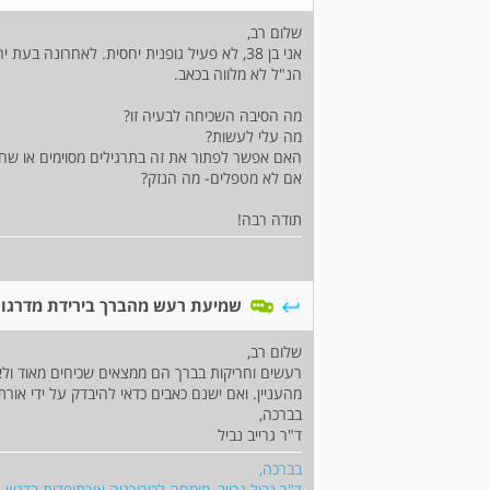
שלום רב,
אני בן 38, לא פעיל גופנית יחסית. לאחרונה
הנ"ל לא מלווה בכאב.
מה הסיבה השכיחה לבעיה זו?
מה עלי לעשות?
האם אפשר לפתור את זה בתרגילים מסוימים או שחיי
אם לא מטפלים- מה הנזק?
תודה רבה!
שמיעת רעש מהברך בירידת מדרגו
שלום רב,
רעשים וחריקות בברך הם ממצאים שכיחים מאוד ולא
מהעניין. ואם ישנם כאבים כדאי להיבדק על ידי אורת
בברכה,
ד"ר גרייב נביל
בברכה,
ד"ר נביל גרייב, מומחה לכירורגיה אורתופדית בדגש