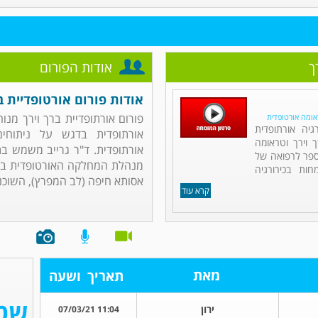
ך
אודות הפורום
אודות פורום אורטופדיית ב
פורום אורתופדיית ברך וירך מנוה
ראומה אורטופדית
גיה אורתופדית
אורתופדית בדגש על ניתוחי
וירך וטראומה
אורתופדית. ד"ר גרייב משמש בת
ספר לרפואה של
מנהלת המחלקה האורטופדית בבי
ות בכירורגיה
אסותא חיפה (לב המפרץ), השוכנ
קרא עוד
מאת
תאריך
ושעה
ירון
11:04 07/03/21