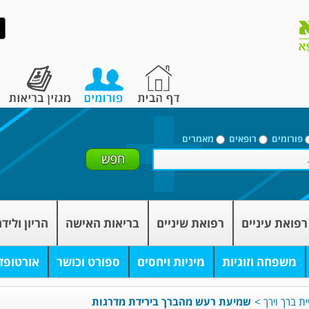
פורומים
רופאים
מאמרים
רפואת עיניים
רפואת שיניים
בריאות האישה
הריון וליד
משפחה וזוגיות
מיניות ויחסים
ספורט וכושר
אורטופד
ת ברך וירך
>
שמיעת רעש מהברך בירידת מדרגות