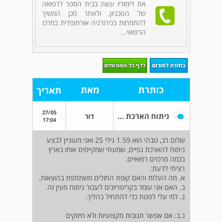
את לימודיו עשה בבית הספר לרפואה
של הטכניון, ולאחר מכן המשיך
להתמחות בכירורגיה אורתופדית במרכז
הרפואי...
כותרת
מאת
תאריך
27/05
ניתוח הארכת גפיים
דור
17:04
שלום רב, גובהי הוא 1.59 גילי 25 ואני מעוניין לבצע
ניתוח להארכת גפיים, שמעתי שמקיימים אותו בארץ
בכמה מרכזים רפואיים.
רציתי לדעת:
א. מה העלות והאם קופת החולים משתתפת בהוצאות.
ב. האם אני עומד בקריטריונים לעבור ניתוח מעין זה.
ג. למי עלי לפנות כדי להתחיל בהליך.
נ.ב: אם אפשר תגובות מקצועיות ולא חיזוקים