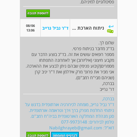
פסיכולוגיים למיניהם.
08/06
ניתוח הארכת גפיים
ד"ר נביל גרייב
13:06
שלום לך.
בד"כ מדובר בניתוח פרטי.
מספר רופאים עושים את זה. בד"כ בוצע הדבר עם
מקבע חיצוני (איליזרוב) אך לאחרונה התפתחו
מסמרים(קיבוע פנימי) שבהם ניתן לבצע את ההארכה.
אני מכיר את פרופ' מרק אידלמן ואת ד"ר יניב קרן
(שניהם מבי"ח רמב"ם).
בברכה,
דר' גרייב
בברכה,
ד"ר נביל גרייב, מומחה לכירורגיה אורתופדית בדגש על
ניתוחי החלפת מפרק ברך וירך וטראומה אורתופדית.
סגן מנהלת המחלקה האורטופדית בביה"ח רמב"ם.
טלפון לבירורים: 077-9973148
דוא"ל:
Nabilghrayeb@gmail.com