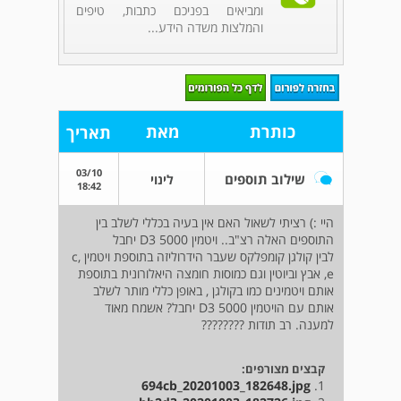
ומביאים בפניכם כתבות, טיפים
והמלצות משדה הידע...
כותרת
מאת
תאריך
03/10
שילוב תוספים
לינוי
18:42
היי :) רציתי לשאול האם אין בעיה בכללי לשלב בין
התוספים האלה רצ"ב.. ויטמין D3 5000 יחבל
לבין קולגן קומפלקס שעבר הידרוליזה בתוספת ויטמין c,
e, אבץ וביוטין וגם כמוסות חומצה היאלורונית בתוספת
אותם ויטמינים כמו בקולגן , באופן כללי מותר לשלב
אותם עם הויטמין D3 5000 יחבל? אשמח מאוד
למענה. רב תודות ????????
קבצים מצורפים:
694cb_20201003_182648.jpg
1.