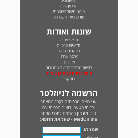
מחשבונים
המגזין שלנו
פורום טיפול משפחתי
פורום ניתוחי קטרקט
שונות ואודות
תנאי שימוש
מדיניות פרטיות
הצהרת נגישות
פרסם אצלנו
אודותינו
בקשת מחיקת הודעה מהפורום
טופס לדיווח על תוכן בעייתי
צור קשר
הרשמה לניוזלטר
אני רוצה ומסכים/ה לקבל מהאתר
וכל מי מטעמו דוא"ל פרסומי עם
תוכן
מעניין
בהתאם לתכני האתר
MedOnline - שאל את הרופא
:
שם מלא: