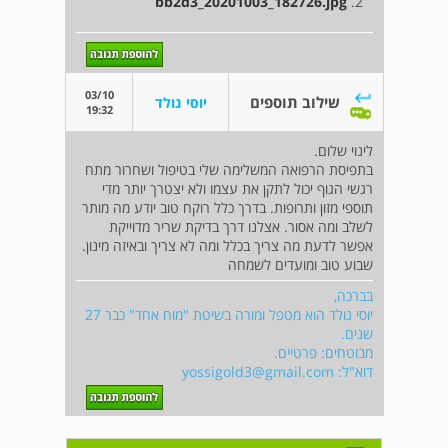
bb2d3_20201003_182726.jpg
2.
03/10
שילוב תוספים
יוסי גולד
19:32
לינוי שלום.
בתפיסת הרפואה המשלימה שלי בטיפול ושחרור מתח
רגשי הגוף יכול לתקן את עצמו ולא יצטרך יותר מדי
תוספי מזון ותרופות. בדרך כלל רוקח טוב יודע מה מותר
לשלב ומה אסור. אצלנו דרך בדיקת שריר מדוייקת
אפשר לדעת מה צריך בכלל ומה לא צריך ובאיזה מינון.
שבוע טוב ומועדים לשמחה
בברכה,
יוסי גולד הוא מטפל ומורה בשיטת "מוח אחד" כבר 27
שנים.
מבוטחים: פרטיים.
דוא"ל:
yossigold3@gmail.com