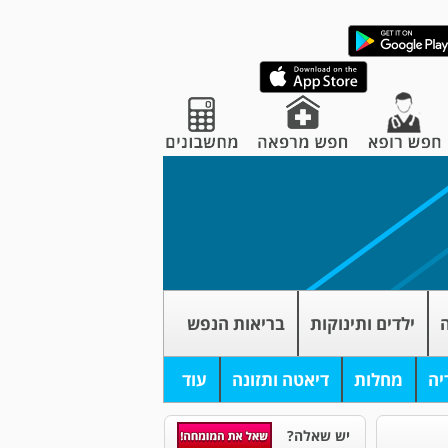
ה
ילדים ותינוקות
בריאות הנפש
יה
מחלות
דיאטה ותזונה
עוד
יש שאלה?