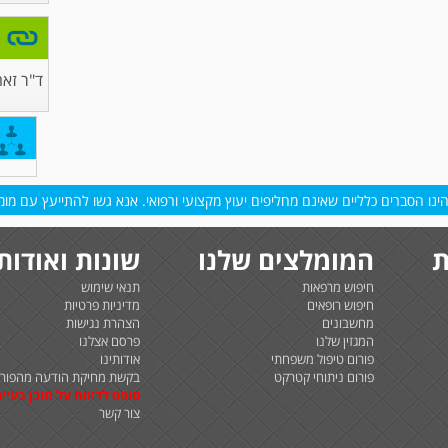
ד"ר זאה
נו הסברים כלליים שאינם מחליפים יעוץ מקצועי ורפואי. אנא גשו להתייעץ עם מומח
ת
המומלצים שלנו
שונות ואודות
חיפוש מרפאות
תנאי שימוש
חיפוש רופאים
מדיניות פרטיות
מחשבונים
הצהרת נגישות
המגזין שלנו
פרסם אצלנו
פורום טיפול משפחתי
אודותינו
פורום ניתוחי קטרקט
בקשת מחיקת הודעה מהפורו
טופס לדיווח על תוכן בעיית
צור קשר