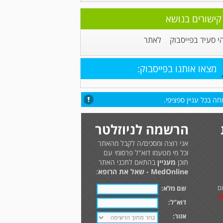
קישורים בנושא
י סעיד בפייסבוק
לאתר
מצאו אותנו בפייסבוק:
ה בכל עניין ספציפי.
הרשמה לניוזלטר
אני רוצה ומסכים/ה לקבל מהאתר
וכל מי מטעמו דוא"ל פרסומי עם
תוכן
מעניין
בהתאם לתכני האתר
MedOnline - שאל את הרופא
:
ם
שם מלא:
י
דוא"ל:
אזור: