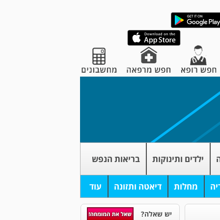
ה
ילדים ותינוקות
בריאות הנפש
יה
מחלות
דיאטה ותזונה
עוד
יש שאלה?