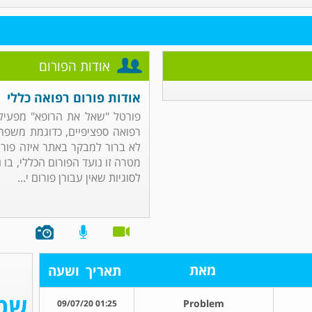
אודות הפורום
אודות פורום רפואה כללי
פורטל "שאל את הרופא" מפעיל
רפואה ספציפיים, כדוגמת משפחה,
לא ברור למבקר באתר איזה פורו
מטרה זו נועד הפורום הכללי, בו
לסוגיות שאין עבורן פורום י...
מאת
תאריך
ושעה
Problem
01:25 09/07/20