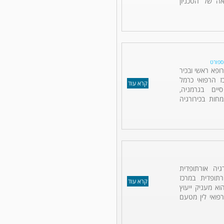
ה של הטכניון
ספורט
רופא ראשי ובכיר
ז הרפואי כרמל
קרא עוד
ים בגרמניה,
חות בכירורגיה
גיה אורתופדית
תופדית במרכז
קרא עוד
וא מעניק ייעוץ
רפואי לין מטעם