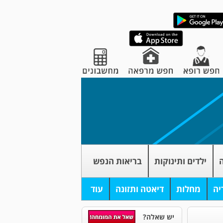
ה
ילדים ותינוקות
בריאות הנפש
יה
מחלות
דיאטה ותזונה
עוד
יש שאלה?