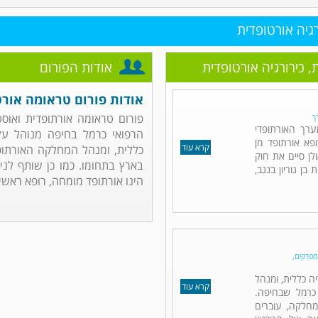
גיה אורטופדית
 כירורגיה אורטופדית
אודות הפורום
אודות פורום טראומה אורטו
פורום טראומה אורתופדית ואוסט
ך
ערך האורתופדי
הרפואי כרמל בחיפה מנוהל על 
פא אורתופד מן
קרא עוד
כללית, ומנהל המחלקה האורתופד
ולן סיים את חוק
בארץ בתחומו. כמו כן שותף לניה
בן גוריון בנגב,
הינו אורתופד מומחה, רופא ראשי.
מפרקים,
ה כללית, ומנהל
קרא עוד
כרמל שבחיפה.
חלקה, עוברים