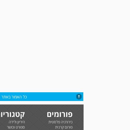
כל האמור באתר הי
פורומים
קטגוריו
כירורגיה פלסטית
היריון ולידה
פורום קרנית
ספורט וכושר