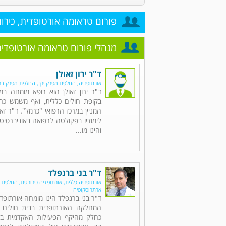
פורום טראומה אורטופדית, כירור
מנהלי פורום טראומה אורטופדית,
ד"ר ירון זאולן
אורתופדיה, החלפת מפרק ירך, החלפת מפרק בר
ד"ר ירון זאולן הוא רופא מומחה במ
בקופת חולים כללית, ואף משמש כרו
המניין במרכז הרפואי "כרמל". ד"ר זא
לימודיו בפקולטה לרפואה באוניברסיטת 
והינו מו...
ד"ר בני ברנפלד
אורתופדיה כללית, אורתופדיה כירורגית, החלפת 
ארתרוסקופיה
ד"ר בני ברנפלד הינו מומחה אורתופדי
המחלקה האורתופדית בבית חולים 
כחלק מהיקף הפעילות האקדמית במ