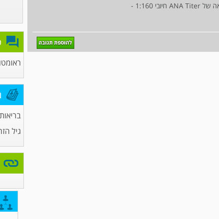
 1:160 -
פ
ראומטול
מ
בריאות 
גיל הזה