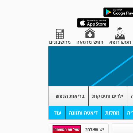
ה
ילדים ותינוקות
בריאות הנפש
יה
מחלות
דיאטה ותזונה
עוד
יש שאלה?