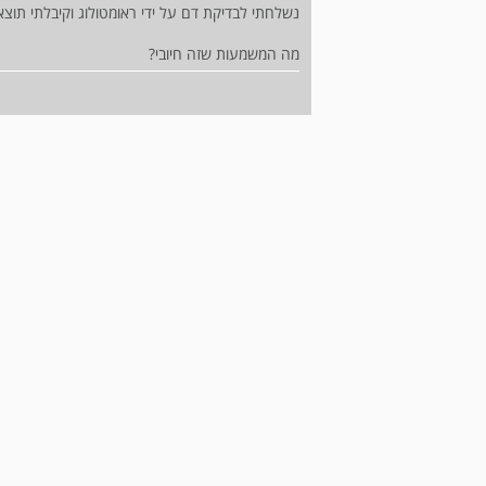
נשלחתי לבדיקת דם על ידי ראומטולוג וקיבלתי תוצאה של ANA Titer חיובי
מה המשמעות שזה חיובי?