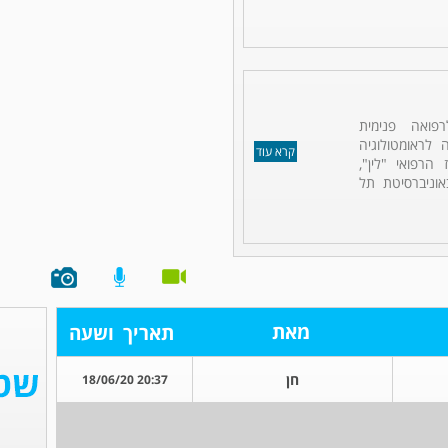
פואה פנימית
ה לראומטולוגיה
קרא עוד
הרפואי "לין",
אוניברסיטת תל
מאת
תאריך
ושעה
חן
20:37 18/06/20