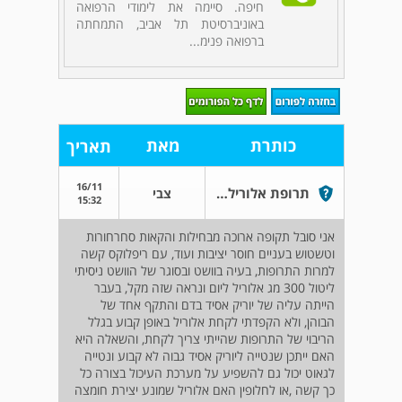
חיפה. סיימה את לימודי הרפואה
באוניברסיטת תל אביב, התמחתה
ברפואה פנימ...
כותרת
מאת
תאריך
16/11
תרופת אלוריל האם יכולה להועיל למחלות מעיים
צבי
15:32
אני סובל תקופה ארוכה מבחילות והקאות סחרחורות
וטשטוש בעניים חוסר יציבות ועוד, עם ריפלוקס קשה
למרות התרופות, בעיה בוושט ובסוגר של הוושט ניסיתי
ליטול 300 מג אלוריל ליום ונראה שזה מקל, בעבר
הייתה עליה של יוריק אסיד בדם והתקף אחד של
הבוהן, ולא הקפדתי לקחת אלוריל באופן קבוע בגלל
הריבוי של התרופות שהייתי צריך לקחת, והשאלה היא
האם ייתכן שנטייה ליוריק אסיד גבוה לא קבוע ונטייה
לגאוט יכול גם להשפיע על מערכת העיכול בצורה כל
כך קשה ,או לחלופין האם אלוריל שמונע יצירת חומצה