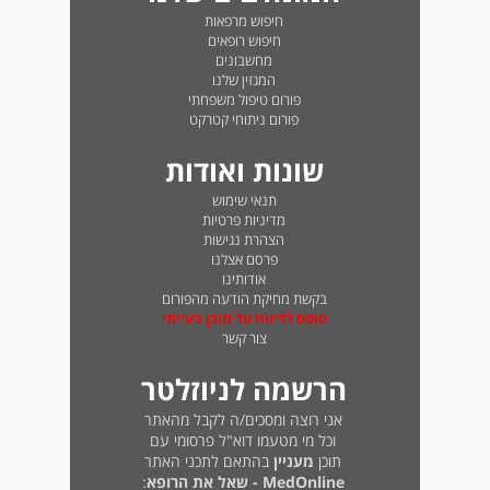
חיפוש מרפאות
חיפוש רופאים
מחשבונים
המגזין שלנו
פורום טיפול משפחתי
פורום ניתוחי קטרקט
שונות ואודות
תנאי שימוש
מדיניות פרטיות
הצהרת נגישות
פרסם אצלנו
אודותינו
בקשת מחיקת הודעה מהפורום
טופס לדיווח על תוכן בעייתי
צור קשר
הרשמה לניוזלטר
אני רוצה ומסכים/ה לקבל מהאתר
וכל מי מטעמו דוא"ל פרסומי עם
תוכן
מעניין
בהתאם לתכני האתר
MedOnline - שאל את הרופא
: