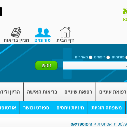
פורומים
רופאים
מאמרים
רפואת עיניים
רפואת שיניים
בריאות האישה
הריון וליד
משפחה וזוגיות
מיניות ויחסים
ספורט וכושר
אורטופד
 פלסטית ואסתטית
>
היפוספדיאס