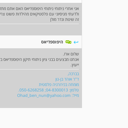
אני אחרי ניתוחי ניתוחי היפוספדיאס האם אתם מתקני
ולדעתי מניסיוני עם פלסטיקאים מהילדות פשוט צריך
זה שיטת ונדר מולן
היפוספדיאס
שלום ארז.
אנחנו מבצעים בבני ציון ניתוחי תיקון היפוספדיאס 
ייעוץ.
בברכה,
ד"ר אוהד בן-נון
מומחה בכירורגיה פלסטית
טלפון: 04-8300013; 050-6268258.
מייל:
Ohad_ben_nun@yahoo.com