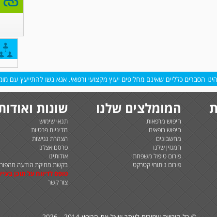
נו הסברים כלליים שאינם מחליפים יעוץ מקצועי ורפואי. אנא גשו להתייעץ עם מומח
ת
המומלצים שלנו
שונות ואודות
חיפוש מרפאות
תנאי שימוש
חיפוש רופאים
מדיניות פרטיות
מחשבונים
הצהרת נגישות
המגזין שלנו
פרסם אצלנו
פורום טיפול משפחתי
אודותינו
פורום ניתוחי קטרקט
בקשת מחיקת הודעה מהפורו
טופס לדיווח על תוכן בעיית
צור קשר
© כל הזכויות שמורות לאתר שאל את הרופא 2014 - 2026