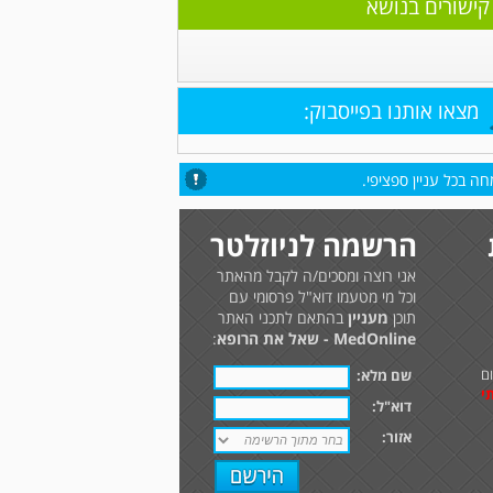
קישורים בנושא
מצאו אותנו בפייסבוק:
ה בכל עניין ספציפי.
הרשמה לניוזלטר
אני רוצה ומסכים/ה לקבל מהאתר
וכל מי מטעמו דוא"ל פרסומי עם
תוכן
מעניין
בהתאם לתכני האתר
MedOnline - שאל את הרופא
:
ם
שם מלא:
י
דוא"ל:
אזור: