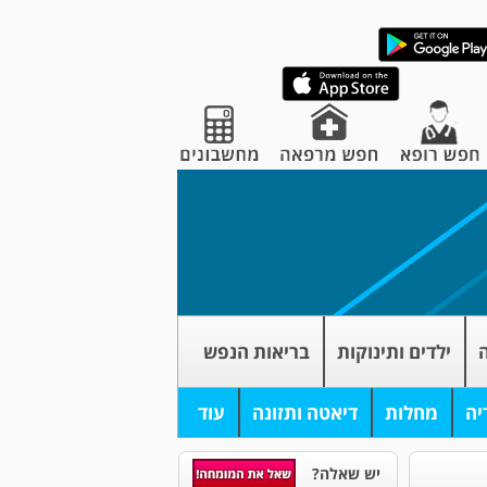
ה
ילדים ותינוקות
בריאות הנפש
יה
מחלות
דיאטה ותזונה
עוד
יש שאלה?