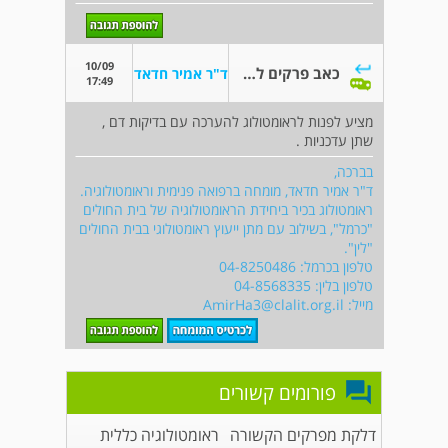
10/09
כאב פרקים לאחר לידה
ד"ר אמיר חדאד
17:49
מציע לפנות לראומטולוג להערכה עם בדיקות דם ,
שתן עדכניות .
בברכה,
ד"ר אמיר חדאד, מומחה ברפואה פנימית וראומטולוגיה.
ראומטולוג בכיר ביחידת הראומטולוגיה של בית החולים
"כרמל", בשילוב עם מתן ייעוץ ראומטולוגי בבית החולים
"לין".
טלפון בכרמל: 04-8250486
טלפון בלין: 04-8568335
מייל:
AmirHa3@clalit.org.il
פורומים קשורים
דלקת מפרקים הקשורה
ראומטולוגיה כללית