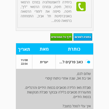
ביחידה לראומטולוגיה במרכז הרפואי
כרמל, חיפה, ובמרכז הרפואי "לין",
חיפה. סיימה את לימודי הרפואה
באוניברסיטת תל אביב, התמחתה
ברפואה פנימ...
כותרת
מאת
תאריך
11/08
כאב פרקים לאחר לידה
יערית
22:54
שלום לכם,
אני בת 34, שנה אחרי ניתוח קיסרי
סובלת מאז הלידה מכאבים בכפות הידיים והרגליים.
מתעוררת מכאבים בלילה ובבוקר סובלת מנוקשות
בכפות הידיים.
איך עלי לטפל במצב?