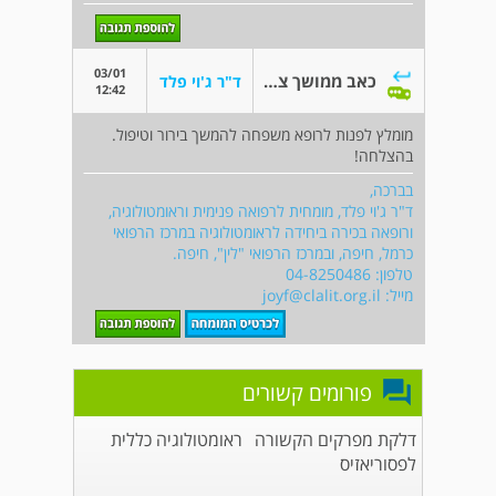
03/01
כאב ממושך צלעות שמאל
ד"ר ג'וי פלד
12:42
מומלץ לפנות לרופא משפחה להמשך בירור וטיפול.
בהצלחה!
בברכה,
ד"ר ג'וי פלד, מומחית לרפואה פנימית וראומטולוגיה,
ורופאה בכירה ביחידה לראומטולוגיה במרכז הרפואי
כרמל, חיפה, ובמרכז הרפואי "לין", חיפה.
טלפון: 04-8250486
מייל:
joyf@clalit.org.il
פורומים קשורים
דלקת מפרקים הקשורה
ראומטולוגיה כללית
לפסוריאזיס