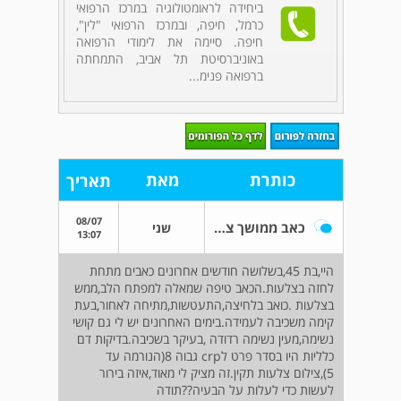
ביחידה לראומטולוגיה במרכז הרפואי
כרמל, חיפה, ובמרכז הרפואי "לין",
חיפה. סיימה את לימודי הרפואה
באוניברסיטת תל אביב, התמחתה
ברפואה פנימ...
כותרת
מאת
תאריך
08/07
כאב ממושך צלעות שמאל
שני
13:07
היי,בת 45,בשלושה חודשים אחרונים כאבים מתחת
לחזה בצלעות.הכאב טיפה שמאלה למפתח הלב,ממש
בצלעות .כואב בלחיצה,התעטשות,מתיחה לאחור,בעת
קימה משכיבה לעמידה.בימים האחרונים יש לי גם קושי
נשימה,מעין נשימה רדודה ,בעיקר בשכיבה.בדיקות דם
כלליות היו בסדר פרט לcrp גבוה 8(הנורמה עד
5),צילום צלעות תקין.זה מציק לי מאוד,איזה בירור
לעשות כדי לעלות על הבעיה??תודה