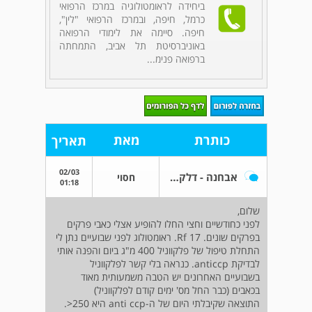
ביחידה לראומטולוגיה במרכז הרפואי
כרמל, חיפה, ובמרכז הרפואי "לין",
חיפה. סיימה את לימודי הרפואה
באוניברסיטת תל אביב, התמחתה
ברפואה פנימ...
כותרת
מאת
תאריך
02/03
אבחנה - דלקת פרקים שיגרונית
חסוי
01:18
שלום,
לפני כחודשיים וחצי החלו להופיע אצלי כאבי פרקים
בפרקים שונים. Rf 17. ראומטולוג לפני שבועיים נתן לי
התחלת טיפול של פלקווניל 400 מ"ג ביום והפנה אותי
לבדיקת anticcp. כנראה בלי קשר לפלקווניל
בשבועיים האחרונים יש הטבה משמעותית מאוד
בכאבים (כבר החל מס' ימים קודם לפלקווניל)
התוצאה שקיבלתי היום של ה-anti ccp היא 250<.