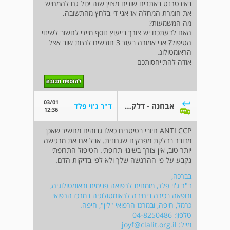
באינטרנט באתרים שונים מצוין שזה יכול גם להמחיש
את חומרת המחלה אז אני די בלחץ מהתשובה.
מה המשמעות?
האם לדעתכם יש צורך בייעוץ נוסף מיידי לחשוב לשינוי
הטיפול? אני אמורה בעוד 3 חודשים להיות שוב אצל
הראומטולוג.
אודה להתייחסותכם
03/01
אבחנה - דלקת פרקים שיגרונית
ד"ר ג'וי פלד
12:36
ANTI CCP חיובי בטיטרים כאלו גבוהים מחשיד שאכן
מדובר בדלקת מפרקים שגרונית. אבל אם את מרגישה
יותר טוב, אין צורך בשינוי תרופתי. הטיפול התרופתי
נקבע על פי ההרגשה שלך ולא לפי בדיקות הדם.
בברכה,
ד"ר ג'וי פלד, מומחית לרפואה פנימית וראומטולוגיה,
ורופאה בכירה ביחידה לראומטולוגיה במרכז הרפואי
כרמל, חיפה, ובמרכז הרפואי "לין", חיפה.
טלפון: 04-8250486
מייל:
joyf@clalit.org.il