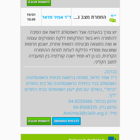
19/01
החמרת מצב גופני ומדדי דלקת
ד"ר אמיר חדאד
10:49
יש צורך בהערכה אצל רואמטולוג לראות אם הסיבה
להחמרה היא בשל התלקחות דלקת המפרקים עצמה
או שזה כתוצאה מבעיחה רפואית אחרת, ישנםן תרופות
שמונעות ממדדיי הדלקת לעלות למרות ההחמרה
הקלינית, כנו כן לא תמיד ישנה קורלציה בין המעבדה
למצב הקליני.
בברכה,
ד"ר אמיר חדאד, מומחה ברפואה פנימית וראומטולוגיה.
ראומטולוג בכיר ביחידת הראומטולוגיה של בית החולים
"כרמל", בשילוב עם מתן ייעוץ ראומטולוגי בבית החולים
"לין".
טלפון בכרמל: 04-8250486
טלפון בלין: 04-8568335
מייל:
AmirHa3@clalit.org.il