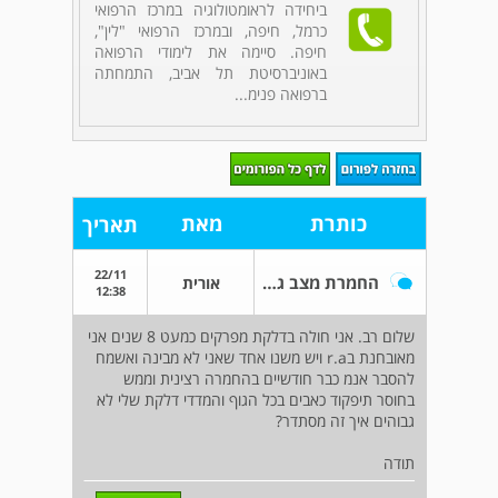
ביחידה לראומטולוגיה במרכז הרפואי
כרמל, חיפה, ובמרכז הרפואי "לין",
חיפה. סיימה את לימודי הרפואה
באוניברסיטת תל אביב, התמחתה
ברפואה פנימ...
כותרת
מאת
תאריך
22/11
החמרת מצב גופני ומדדי דלקת
אורית
12:38
שלום רב. אני חולה בדלקת מפרקים כמעט 8 שנים אני
מאובחנת בr.a ויש משנו אחד שאני לא מבינה ואשמח
להסבר אנמ כבר חודשיים בהחמרה רצינית וממש
בחוסר תיפקוד כאבים בכל הגוף והמדדי דלקת שלי לא
גבוהים איך זה מסתדר?
תודה