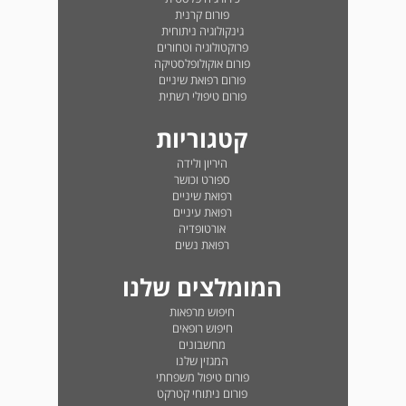
פורום קרנית
גינקולוגיה ניתוחית
פרוקטולוגיה וטחורים
פורום אוקולופלסטיקה
פורום רפואת שיניים
פורום טיפולי רשתית
קטגוריות
היריון ולידה
ספורט וכושר
רפואת שיניים
רפואת עיניים
אורטופדיה
רפואת נשים
המומלצים שלנו
חיפוש מרפאות
חיפוש רופאים
מחשבונים
המגזין שלנו
פורום טיפול משפחתי
פורום ניתוחי קטרקט