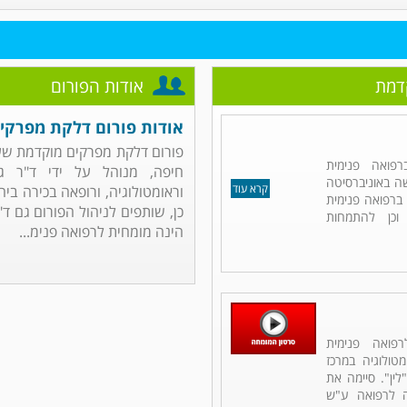
דמת
אודות הפורום
אודות פורום דלקת מפרקי
פורום דלקת מפרקים מוקדמת שע"
פואה פנימית
חיפה, מנוהל על ידי ד"ר ג'
שה באוניברסיטה
קרא עוד
וראומטולוגיה, ורופאה בכירה ביח
ברפואה פנימית
כן, שותפים לניהול הפורום גם ד"ר
וכן להתמחות
הינה מומחית לרפואה פנימ...
פואה פנימית
מטולוגיה במרכז
לין". סיימה את
ה לרפואה ע"ש