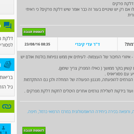
ו אם רק יש שינויים בעור זה כבר אומר שיש דלקת פרקים? כי ראיתי
רית
פ
דלקת מ
מת?
ד"ר עדי קיברי
08:35 23/08/16
לפסוריא
איזורי החיבור של העצמות- לעיתים אין ממש נפיחות בולטת אולם יש
מ
קשיון בוקר ממושך ( כאילו המפרק צריך שימון).
ע עם פסוריאזיס .
בריאות 
הגורמים להופעתה, מנגנון הפעולה של המחלה ולכן גם ההתקדמות
גיל הזה
ה, ורופאה בכירה ביחידה הראומטולוגית במרכז הרפואי כרמל, חיפה.