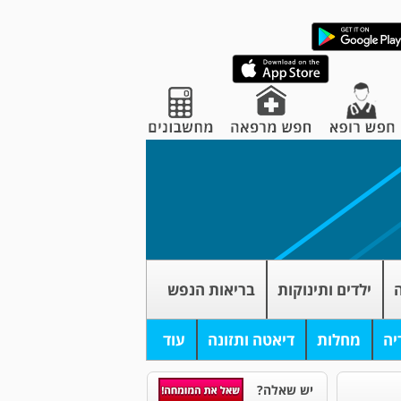
ה
ילדים ותינוקות
בריאות הנפש
יה
מחלות
דיאטה ותזונה
עוד
יש שאלה?