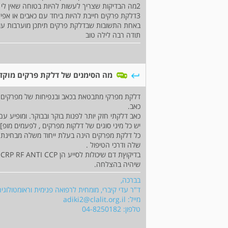
2מה הבדיקות שצריך לעשות להיות בטוחה שאין לי דלקת פרקים
3דלקת פרקים חייבת להיות ביחד עם כאבים או אפיל
באחת התשובות שבדלקת פרקים תיתכן מוערבות עו
תודה רבה לילה טוב
מה הסימנים של דלקת פרקים מוקד
דלקת מפרקי מתבטאת בכאב ובנפיחות של מפרקים - 
כאב.
כאב דלקתי חזק יותר לפנות בוקר ובבוקר. ומופיע עם 
יש כל מיני סוגים של דלקות מפרקים , לפעמים מופ]י
כל דלקת מפרקים הינה בעלת ייחוד משלה מבחינת 
שלה ודרכי הטיפול .
בדיקוץת דם שיכולות לסייע הן CRP RF ANTI CCP ועוד בידקות לשלילת גורמים אחרים היכולים לחקות דלקת מפרקים .
שיהיה בהצלחה.
בברכה,
ד"ר עדי קיברי, מומחית לרפואה פנימית וראומטולוגי
מייל:
adiki2@clalit.org.il
טלפון: 04-8250182