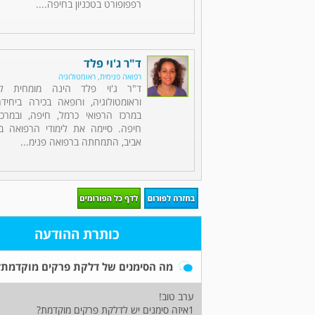
רפפופורט בטכניון בחיפה....
ד"ר ג'וי פלד
רפואה פנימית, ראומטולוגיה
ד"ר ג'וי פלד הינה מומחית לר
וראומטולוגיה, ורופאה בכירה ביחיד
במרכז הרפואי כרמל, חיפה, ובמרכז 
חיפה. סיימה את לימודי הרפואה ב
אביב, התמחתה ברפואה פנימ...
כותרת ההודעה
מה הסימנים של דלקת פרקים מוקדמת?
ערב טוב!
1איזה סימנים יש לדלקת פרקים מוקדמת?