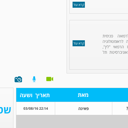
קרא עוד
פואה פנימית
ה לראומטולוגיה
קרא עוד
הרפואי "לין",
אוניברסיטת תל
מאת
תאריך
ושעה
פאינה
22:14 03/08/16