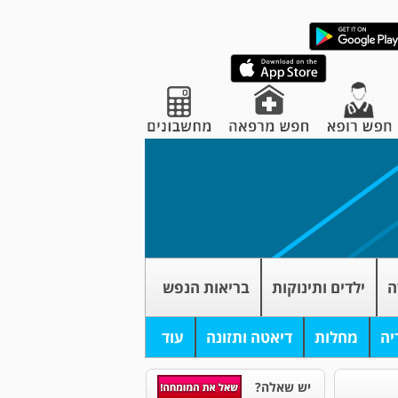
ה
ילדים ותינוקות
בריאות הנפש
יה
מחלות
דיאטה ותזונה
עוד
יש שאלה?