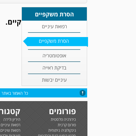
הסרת משקפיים
קיים.
רפואת עיניים
הסרת משקפיים
אופטומטריה
בדיקת ראייה
עיניים יבשות
כל האמור באתר הי
פורומים
קטגורי
כירורגיה פלסטית
היריון ולידה
פורום קרנית
רפואת עיניים
גינקולוגיה ניתוחית
רפואת שיניים
סרטן המעי הגס והרקטום
תינוקות וילדים