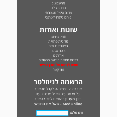
מחשבונים
המגזין שלנו
פורום טיפול משפחתי
פורום ניתוחי קטרקט
שונות ואודות
תנאי שימוש
מדיניות פרטיות
הצהרת נגישות
פרסם אצלנו
אודותינו
בקשת מחיקת הודעה מהפורום
טופס לדיווח על תוכן בעייתי
צור קשר
הרשמה לניוזלטר
אני רוצה ומסכים/ה לקבל מהאתר
וכל מי מטעמו דוא"ל פרסומי עם
תוכן
מעניין
בהתאם לתכני האתר
MedOnline - שאל את הרופא
:
שם מלא: