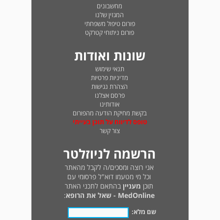
מחשבונים
המגזין שלנו
פורום טיפול משפחתי
פורום ניתוחי קטרקט
שונות ואודות
תנאי שימוש
מדיניות פרטיות
הצהרת נגישות
פרסם אצלנו
אודותינו
בקשת מחיקת הודעה מהפורום
טופס לדיווח על תוכן בעייתי
צור קשר
הרשמה לניוזלטר
אני רוצה ומסכים/ה לקבל מהאתר
וכל מי מטעמו דוא"ל פרסומי עם
תוכן
מעניין
בהתאם לתכני האתר
MedOnline - שאל את הרופא
:
שם מלא: