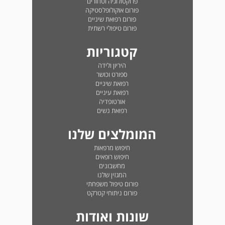
פרוקטולוגיה וטחורים
פורום אוקולופלסטיקה
פורום רפואת שיניים
פורום טיפולי רשתית
קטגוריות
היריון ולידה
ספורט וכושר
רפואת שיניים
רפואת עיניים
אורטופדיה
רפואת נשים
המומלצים שלנו
חיפוש מרפאות
חיפוש רופאים
מחשבונים
המגזין שלנו
פורום טיפול משפחתי
פורום ניתוחי קטרקט
שונות ואודות