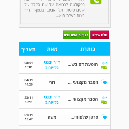
בפקולטה לרפואה על שם סקלר של
אוניברסיטת תל אביב. בנוסף, ד"ר
רינות בעלת תוא...
כותרת
מאת
תאריך
ד"ר יבגני
08/01
הופעת דם בשתן לאחר BCG
15:01
גלייזרוב
04/11
הסבר מקצועי על תוצאות ביופסיה
דורי
14:26
ד"ר יבגני
23/11
הסבר מקצועי על תוצאות ביופסיה
13:11
גלייזרוב
01/11
סרטן שלפוחית השתן
משה
15:47