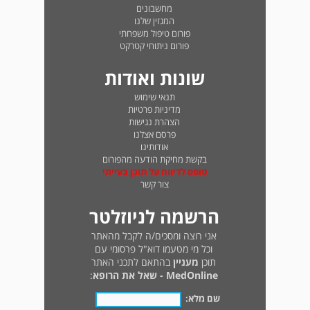
מחשבונים
המגזין שלנו
פורום טיפול משפחתי
פורום ניתוחי קטרקט
שונות ואודות
תנאי שימוש
מדיניות פרטיות
הצהרת נגישות
פרסם אצלנו
אודותינו
בקשת מחיקת הודעה מהפורום
טופס לדיווח על תוכן בעייתי
צור קשר
הרשמה לניוזלטר
אני רוצה ומסכים/ה לקבל מהאתר
וכל מי מטעמו דוא"ל פרסומי עם
תוכן
מעניין
בהתאם לתכני האתר
MedOnline - שאל את הרופא
:
שם מלא: