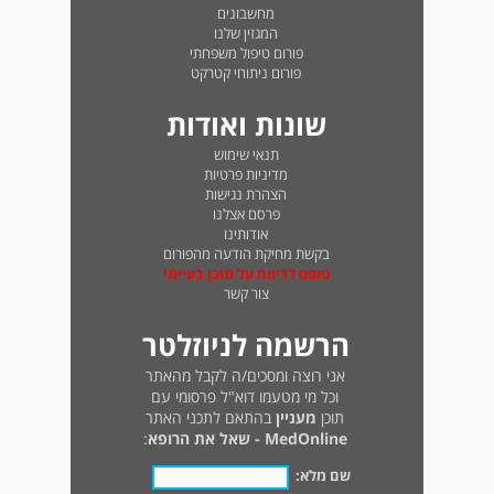
מחשבונים
המגזין שלנו
פורום טיפול משפחתי
פורום ניתוחי קטרקט
שונות ואודות
תנאי שימוש
מדיניות פרטיות
הצהרת נגישות
פרסם אצלנו
אודותינו
בקשת מחיקת הודעה מהפורום
טופס לדיווח על תוכן בעייתי
צור קשר
הרשמה לניוזלטר
אני רוצה ומסכים/ה לקבל מהאתר
וכל מי מטעמו דוא"ל פרסומי עם
תוכן
מעניין
בהתאם לתכני האתר
MedOnline - שאל את הרופא
:
שם מלא: