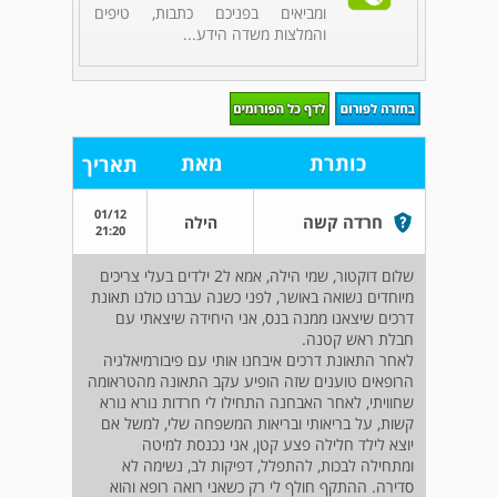
ומביאים בפניכם כתבות, טיפים
והמלצות משדה הידע...
כותרת
מאת
תאריך
01/12
חרדה קשה
הילה
21:20
שלום דוקטור, שמי הילה, אמא ל2 ילדים בעלי צריכים
מיוחדים נשואה באושר, לפני כשנה עברנו כולנו תאונת
דרכים שיצאנו ממנה בנס, אני היחידה שיצאתי עם
חבלת ראש קטנה.
לאחר התאונת דרכים איבחנו אותי עם פיבורמיאלגיה
הרופאים טוענים שזה הופיע עקב התאונה מהטראומה
שחוויתי, לאחר האבחנה התחילו לי חרדות נורא נורא
קשות, על בריאותי ובריאות המשפחה שלי, למשל אם
יוצא לילד חלילה פצע קטן, אני נכנסת למיטה
ומתחילה לבכות, להתפלל, דפיקות לב, נשימה לא
סדירה. ההתקף חולף לי רק כשאני רואה רופא והוא