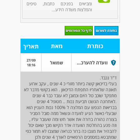
ומביאים בפניכם כתבות, טיפים
והמלצות משדה הידע...
כותרת
מאת
תאריך
27/09
וועדה להערכת נכות נפשית ביטוח לאומי
שמואל
18:16
ד"ר נכבד.
בעלי בדיכאון קשה ביותר מזורי כ 4 שנים , עקב ארוע
תאונה שלאחריו התפתח הדיכאון . הוא בקושי מדבר לא
מתפקד שוכב כול היום וכמובן לא עובד כבר 4 שנים
.לאחרונה הגשנו תביעת נכות .. מטופל 4 שנים
בבריאות הנפש עם המלצה ל 100% נכות העניין הוא
שבעלי כאשר הגיע לוועדה ונשאל ממה סובל הסביר
בצורה נהורה ברורה את אשר חש ומה שעובר עליו ,
וזה פגע בהחלטת הוועדה אדר הקישו מכך שאם יכול
להבהיר את מצבו כה ברור כנראה שמצבו לא חמור כפי
שמתבטא במסמכים הרפואיים לאורך 4 שנים ולכן