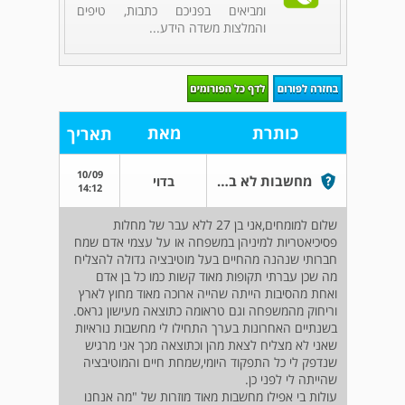
ומביאים בפניכם כתבות, טיפים
והמלצות משדה הידע...
כותרת
מאת
תאריך
10/09
מחשבות לא ברורות על החיים.
בדוי
14:12
שלום למומחים,אני בן 27 ללא עבר של מחלות
פסיכיאטריות למיניהן במשפחה או על עצמי אדם שמח
חברותי שנהנה מהחיים בעל מוטיבציה גדולה להצליח
מה שכן עברתי תקופות מאוד קשות כמו כל בן אדם
ואחת מהסיבות הייתה שהייה ארוכה מאוד מחוץ לארץ
וריחוק מהמשפחה וגם טראומה כתוצאה מעישון גראס.
בשנתיים האחרונות בערך התחילו לי מחשבות נוראיות
שאני לא מצליח לצאת מהן וכתוצאה מכך אני מרגיש
שנדפק לי כל התפקוד היומי,שמחת חיים והמוטיבציה
שהייתה לי לפני כן.
עולות בי אפילו מחשבות מאוד מוזרות של "מה אנחנו