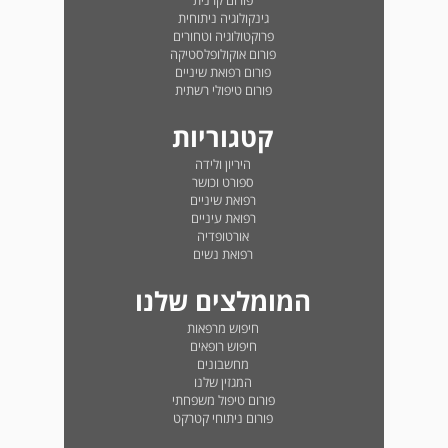
פורום קרנית
גינקולוגיה ניתוחית
פרוקטולוגיה וטחורים
פורום אוקולופלסטיקה
פורום רפואת שיניים
פורום טיפולי רשתית
קטגוריות
היריון ולידה
ספורט וכושר
רפואת שיניים
רפואת עיניים
אורטופדיה
רפואת נשים
המומלצים שלנו
חיפוש מרפאות
חיפוש רופאים
מחשבונים
המגזין שלנו
פורום טיפול משפחתי
פורום ניתוחי קטרקט