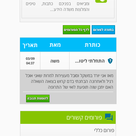
ומביאים בפניכם כתבות, טיפים
והמלצות משדה הידע...
כותרת
מאת
תאריך
03/09
התחלתי ליטול פבוקסיל לפני חצי שנה
משה
04:37
מאז אני יורד במשקל וסובל מעצירות למרות שאני אוכל
רגיל ולאחרונה הבחנתי בדם קרוש בצואה השאלה
האם יתכן שזה תופעת לואי של התרופה
פורומים קשורים
פורום כללי