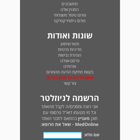
מחשבונים
המגזין שלנו
פורום טיפול משפחתי
פורום ניתוחי קטרקט
שונות ואודות
תנאי שימוש
מדיניות פרטיות
הצהרת נגישות
פרסם אצלנו
אודותינו
בקשת מחיקת הודעה מהפורום
טופס לדיווח על תוכן בעייתי
צור קשר
הרשמה לניוזלטר
אני רוצה ומסכים/ה לקבל מהאתר
וכל מי מטעמו דוא"ל פרסומי עם
תוכן
מעניין
בהתאם לתכני האתר
MedOnline - שאל את הרופא
:
שם מלא: