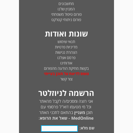
מחשבונים
המגזין שלנו
פורום טיפול משפחתי
פורום ניתוחי קטרקט
שונות ואודות
תנאי שימוש
מדיניות פרטיות
הצהרת נגישות
פרסם אצלנו
אודותינו
בקשת מחיקת הודעה מהפורום
טופס לדיווח על תוכן בעייתי
צור קשר
הרשמה לניוזלטר
אני רוצה ומסכים/ה לקבל מהאתר
וכל מי מטעמו דוא"ל פרסומי עם
תוכן
מעניין
בהתאם לתכני האתר
MedOnline - שאל את הרופא
:
שם מלא: