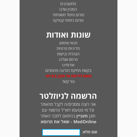
מחשבונים
המגזין שלנו
פורום טיפול משפחתי
פורום ניתוחי קטרקט
שונות ואודות
תנאי שימוש
מדיניות פרטיות
הצהרת נגישות
פרסם אצלנו
אודותינו
בקשת מחיקת הודעה מהפורום
טופס לדיווח על תוכן בעייתי
צור קשר
הרשמה לניוזלטר
אני רוצה ומסכים/ה לקבל מהאתר
וכל מי מטעמו דוא"ל פרסומי עם
תוכן
מעניין
בהתאם לתכני האתר
MedOnline - שאל את הרופא
:
שם מלא: