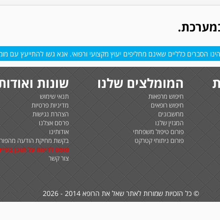
במערכת.
נו הסברים כלליים שאינם מחליפים יעוץ מקצועי ורפואי. אנא גשו להתייעץ עם מומח
ת
המומלצים שלנו
שונות ואודות
חיפוש מרפאות
תנאי שימוש
חיפוש רופאים
מדיניות פרטיות
מחשבונים
הצהרת נגישות
המגזין שלנו
פרסם אצלנו
פורום טיפול משפחתי
אודותינו
פורום ניתוחי קטרקט
בקשת מחיקת הודעה מהפורו
טופס לדיווח על תוכן בעיית
צור קשר
© כל הזכויות שמורות לאתר שאל את הרופא 2014 - 2026