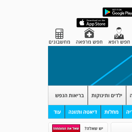
ה
ילדים ותינוקות
בריאות הנפש
יה
מחלות
דיאטה ותזונה
עוד
יש שאלה?