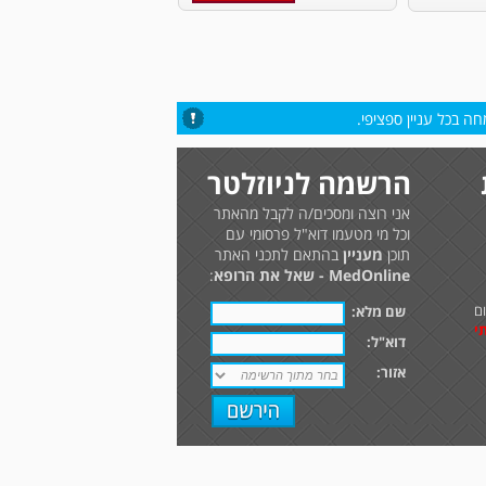
ה בכל עניין ספציפי.
הרשמה לניוזלטר
אני רוצה ומסכים/ה לקבל מהאתר
וכל מי מטעמו דוא"ל פרסומי עם
תוכן
מעניין
בהתאם לתכני האתר
MedOnline - שאל את הרופא
:
ם
שם מלא:
י
דוא"ל:
אזור: