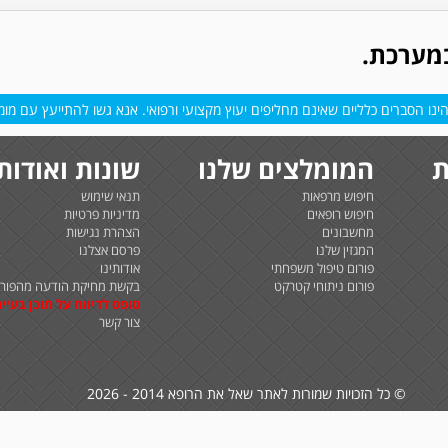
במערכת.
נו הסברים כלליים שאינם מחליפים יעוץ מקצועי ורפואי. אנא גשו להתייעץ עם מומח
ת
המומלצים שלנו
שונות ואודות
חיפוש מרפאות
תנאי שימוש
חיפוש רופאים
מדיניות פרטיות
מחשבונים
הצהרת נגישות
המגזין שלנו
פרסם אצלנו
פורום טיפול משפחתי
אודותינו
פורום ניתוחי קטרקט
בקשת מחיקת הודעה מהפורו
טופס לדיווח על תוכן בעיית
צור קשר
© כל הזכויות שמורות לאתר שאל את הרופא 2014 - 2026