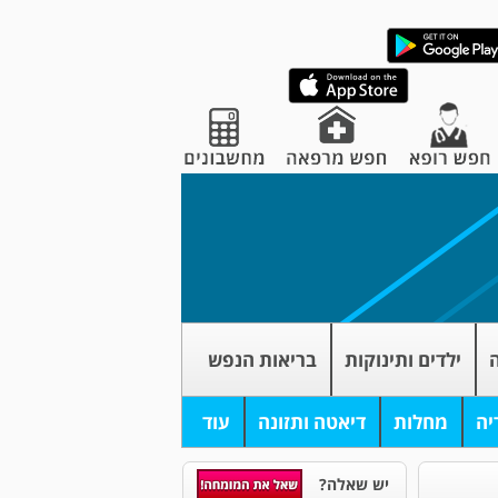
ה
ילדים ותינוקות
בריאות הנפש
יה
מחלות
דיאטה ותזונה
עוד
יש שאלה?