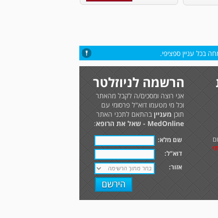
ה בכל עניין ספציפי.
הרשמה לניוזלטר
אני רוצה ומסכים/ה לקבל מהאתר
וכל מי מטעמו דוא"ל פרסומי עם
תוכן
מעניין
בהתאם לתכני האתר
MedOnline - שאל את הרופא
:
ם
שם מלא:
י
דוא"ל:
אזור: