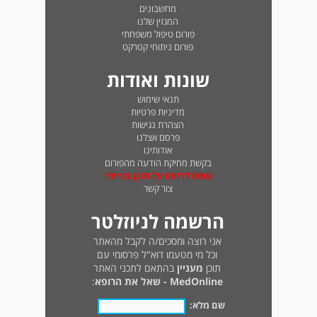
מחשבונים
המגזין שלנו
פורום טיפול משפחתי
פורום ניתוחי קטרקט
שונות ואודות
תנאי שימוש
מדיניות פרטיות
הצהרת נגישות
פרסם אצלנו
אודותינו
בקשת מחיקת הודעה מהפורום
טופס לדיווח על תוכן בעייתי
צור קשר
הרשמה לניוזלטר
אני רוצה ומסכים/ה לקבל מהאתר
וכל מי מטעמו דוא"ל פרסומי עם
תוכן
מעניין
בהתאם לתכני האתר
MedOnline - שאל את הרופא
:
שם מלא: