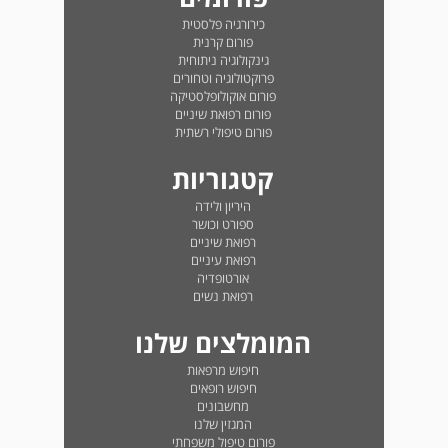
כירורגיה פלסטית
פורום קרנית
גינקולוגיה ניתוחית
פרוקטולוגיה וטחורים
פורום אוקולופלסטיקה
פורום רפואת שיניים
פורום טיפולי רשתית
קטגוריות
היריון ולידה
ספורט וכושר
רפואת שיניים
רפואת עיניים
אורטופדיה
רפואת נשים
המומלצים שלנו
חיפוש מרפאות
חיפוש רופאים
מחשבונים
המגזין שלנו
פורום טיפול משפחתי