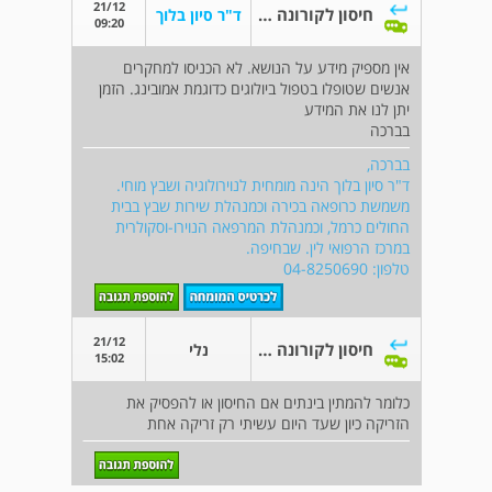
21/12
חיסון לקורונה ושימוש בזריקה למניעת מגרננ
ד"ר סיון בלוך
09:20
אין מספיק מידע על הנושא. לא הכניסו למחקרים
אנשים שטופלו בטפול ביולוגים כדוגמת אמובינג. הזמן
יתן לנו את המידע
בברכה
בברכה,
ד"ר סיון בלוך הינה מומחית לנוירולוגיה ושבץ מוחי.
משמשת כרופאה בכירה וכמנהלת שירות שבץ בבית
החולים כרמל, וכמנהלת המרפאה הנוירו-וסקולרית
במרכז הרפואי לין. שבחיפה.
טלפון: 04-8250690
21/12
חיסון לקורונה ושימוש בזריקה למניעת מגרננ
נלי
15:02
כלומר להמתין בינתים אם החיסון או להפסיק את
הזריקה כיון שעד היום עשיתי רק זריקה אחת