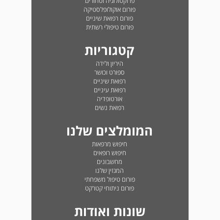
פרוקטולוגיה וטחורים
פורום אוקולופלסטיקה
פורום רפואת שיניים
פורום טיפולי רשתית
קטגוריות
היריון ולידה
ספורט וכושר
רפואת שיניים
רפואת עיניים
אורטופדיה
רפואת נשים
המומלצים שלנו
חיפוש מרפאות
חיפוש רופאים
מחשבונים
המגזין שלנו
פורום טיפול משפחתי
פורום ניתוחי קטרקט
שונות ואודות