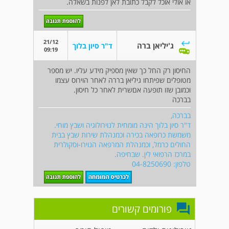
או אולי אוכל לקבל כתובת לאן לפנות בשאלה.
21/12
ג'יליאן ברה
ד"ר סיון בלוך
09:19
החיסון רק החל כך שאין מספיק מידע עליו. יש מספר
מטופלים שפיתחו גיליאן בררה לאחר הוירוס עצמו
וכמובן שזו תופעה אםשרית לאחר כל חיסון.
בברכה
בברכה,
ד"ר סיון בלוך הינה מומחית לנוירולוגיה ושבץ מוחי.
משמשת כרופאה בכירה וכמנהלת שירות שבץ בבית
החולים כרמל, וכמנהלת המרפאה הנוירו-וסקולרית
במרכז הרפואי לין. שבחיפה.
טלפון: 04-8250690
פורומים קשורים