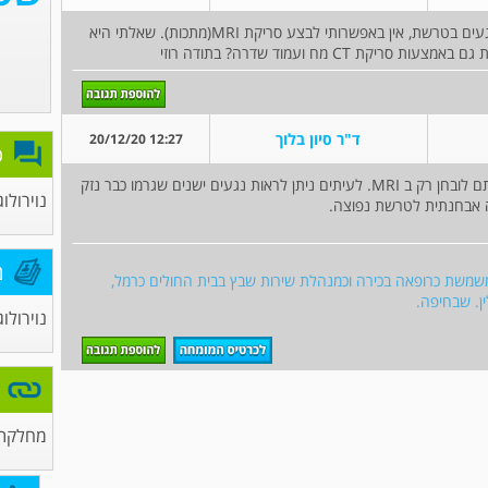
שלום רב ד"ר יש לי בבקשה שאלה בנושא שלילת נגעים בטרשת, אין באפשרותי לבצע סריקת MRI(מתכות). שאלתי היא
CT מח ועמוד שדרה? בתודה רוזי
ד"ר סיון בלוך
12:27 20/12/20
פ
נגעים של טרשת נפוצה הינם נגעים דלקתיים שניתם לובחן רק ב MRI. לעיתים ניתן לראות נגעים ישנים שגרמו כבר נזק
נוירולוג
מ
י. משמשת כרופאה בכירה וכמנהלת שירות שבץ בבית החולים כרמל,
ן. שבחיפה.
נוירולוג
מחלקת נ