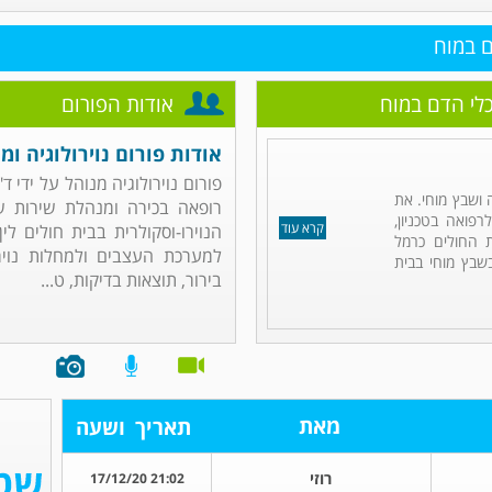
ם במוח
כלי הדם במוח
אודות הפורום
אודות פורום נוירולוגיה ו
פורום נוירולוגיה מנוהל על ידי ד"
ה ושבץ מוחי. את
רופאה בכירה ומנהלת שירות ש
פואה בטכניון,
קרא עוד
הנוירו-וסקולרית בבית חולים ל
 החולים כרמל
למערכת העצבים ולמחלות נוירול
שבץ מוחי בבית
בירור, תוצאות בדיקות, ט...
מאת
תאריך
ושעה
רוזי
21:02 17/12/20