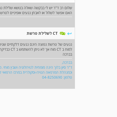
האם אפשר לשלול או לאבחן נגעים אופיניים לטרשת גם באמצעות סריקת 
CT לשלילת טרשת
למוח ב CT מוח אך לא ניתן להשתמש ב CT כבדיקה אבחנתית לטרשת נפוצה.
בברכה
בברכה,
ד"ר סיון בלוך הינה מומחית לנוירולוגיה ושבץ מוח
וכמנהלת המרפאה הנוירו-וסקולרית במרכז הרפואי לי
טלפון: 04-8250690