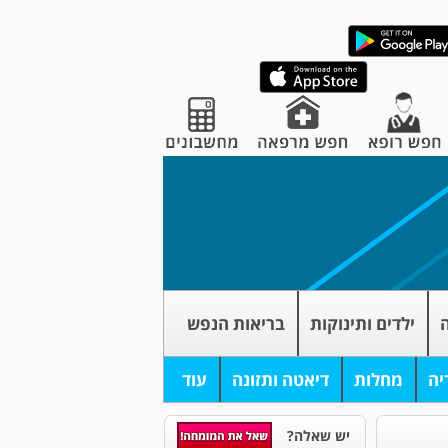
ה
ילדים ותינוקות
בריאות הנפש
יה
מחלות
דיאטה ותזונה
עוד
יש שאלה?